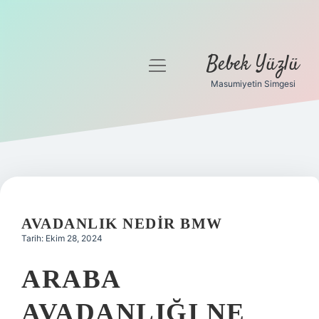
Bebek Yüzlü
menüyü
aç
Masumiyetin Simgesi
Anasayfa
Gizlilik Politikası
Yasal Uyarı
AVADANLIK NEDIR BMW
Tarih: Ekim 28, 2024
ARABA
AVADANLIĞI NE