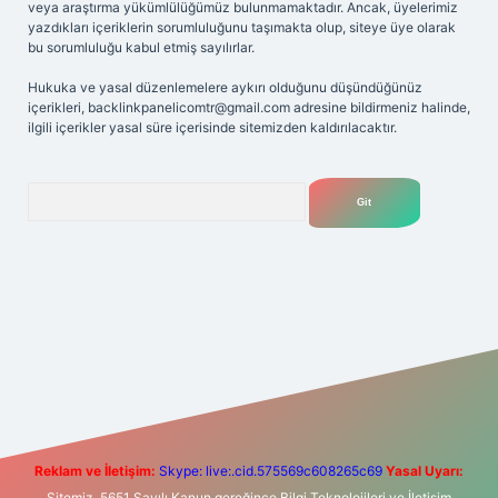
veya araştırma yükümlülüğümüz bulunmamaktadır. Ancak, üyelerimiz
yazdıkları içeriklerin sorumluluğunu taşımakta olup, siteye üye olarak
bu sorumluluğu kabul etmiş sayılırlar.
Hukuka ve yasal düzenlemelere aykırı olduğunu düşündüğünüz
içerikleri,
backlinkpanelicomtr@gmail.com
adresine bildirmeniz halinde,
ilgili içerikler yasal süre içerisinde sitemizden kaldırılacaktır.
Arama
etexper giriş adresi
betexper.xyz
m elexbet
Reklam ve İletişim:
Skype: live:.cid.575569c608265c69
Yasal Uyarı:
Sitemiz, 5651 Sayılı Kanun gereğince Bilgi Teknolojileri ve İletişim