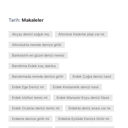
Tarih:
Makaleler
Akçay denizi soğuk mu
Altınoluk Kadınlar plajı var mı
Altınolukta nerede denize girilir
Balıkesirin en güzel denizi neresi
Bandirma Erdek kaç dakika
Bandırmada nerede denize girilir
Erdek Çuğra denizi nasıl
Erdek Ege Denizi mi
Erdek Kestanelik denizi nasıl
Erdek körfezi temiz mi
Erdek Manastır Koyu denizi Nasıl
Erdek Ocaklar denizi temiz mi
Erdekte deniz anası var mı
Erdekte denize girilir mi
Erdekte Eylülde Denize Girilir mi