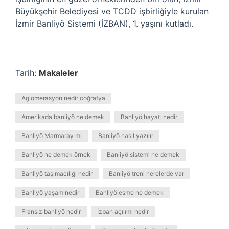
Büyükşehir Belediyesi ve TCDD işbirliğiyle kurulan
İzmir Banliyö Sistemi (İZBAN), 1. yaşını kutladı.
Tarih:
Makaleler
Aglomerasyon nedir coğrafya
Amerikada banliyö ne demek
Banliyö hayatı nedir
Banliyö Marmaray mı
Banliyö nasıl yazılır
Banliyö ne demek örnek
Banliyö sistemi ne demek
Banliyö taşımacılığı nedir
Banliyö treni nerelerde var
Banliyö yaşam nedir
Banliyölesme ne demek
Fransız banliyö nedir
İzban açılımı nedir