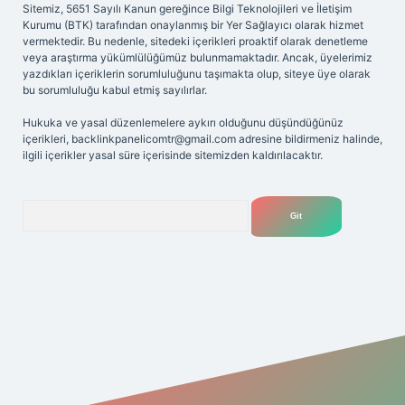
Sitemiz, 5651 Sayılı Kanun gereğince Bilgi Teknolojileri ve İletişim
Kurumu (BTK) tarafından onaylanmış bir Yer Sağlayıcı olarak hizmet
vermektedir. Bu nedenle, sitedeki içerikleri proaktif olarak denetleme
veya araştırma yükümlülüğümüz bulunmamaktadır. Ancak, üyelerimiz
yazdıkları içeriklerin sorumluluğunu taşımakta olup, siteye üye olarak
bu sorumluluğu kabul etmiş sayılırlar.
Hukuka ve yasal düzenlemelere aykırı olduğunu düşündüğünüz
içerikleri,
backlinkpanelicomtr@gmail.com
adresine bildirmeniz halinde,
ilgili içerikler yasal süre içerisinde sitemizden kaldırılacaktır.
Arama
Betexper giriş adresi
betexper.xyz
m elexbet