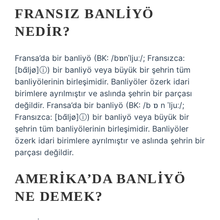
FRANSIZ BANLIYÖ
NEDIR?
Fransa’da bir banliyö (BK: /bɒnˈljuː/; Fransızca:
[bɑ̃ljø]ⓘ) bir banliyö veya büyük bir şehrin tüm
banliyölerinin birleşimidir. Banliyöler özerk idari
birimlere ayrılmıştır ve aslında şehrin bir parçası
değildir. Fransa’da bir banliyö (BK: /b ɒ n ˈljuː/;
Fransızca: [bɑ̃ljø]ⓘ) bir banliyö veya büyük bir
şehrin tüm banliyölerinin birleşimidir. Banliyöler
özerk idari birimlere ayrılmıştır ve aslında şehrin bir
parçası değildir.
AMERIKA’DA BANLIYÖ
NE DEMEK?