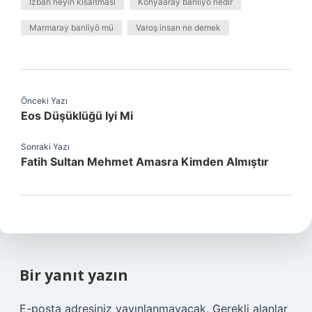
İzban neyin kısaltması
Konyaaray banliyö nedir
Marmaray banliyö mü
Varoş insan ne demek
Önceki Yazı
Eos Düşüklüğü Iyi Mi
Sonraki Yazı
Fatih Sultan Mehmet Amasra Kimden Almıştır
Bir yanıt yazın
E-posta adresiniz yayınlanmayacak.
Gerekli alanlar