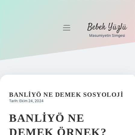
Bebek Yüzlü
menüyü
aç
Masumiyetin Simgesi
Anasayfa
Gizlilik Politikası
Yasal Uyarı
BANLIYÖ NE DEMEK SOSYOLOJI
Tarih: Ekim 24, 2024
BANLIYÖ NE
DEMEK ÖRNEK?