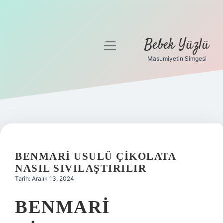
Bebek Yüzlü
menüyü
aç
Masumiyetin Simgesi
Anasayfa
Gizlilik Politikası
Yasal Uyarı
BENMARI USULÜ ÇIKOLATA
NASIL SIVILAŞTIRILIR
Tarih: Aralık 13, 2024
BENMARI