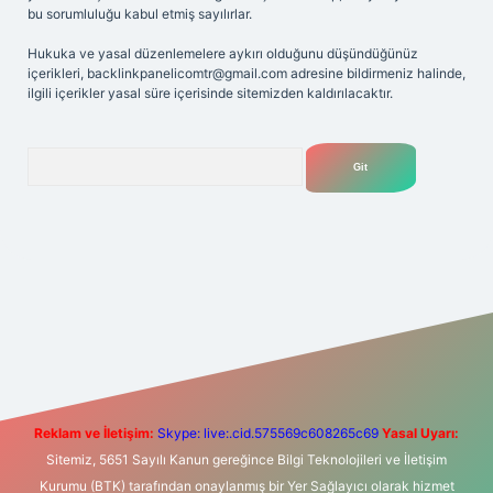
bu sorumluluğu kabul etmiş sayılırlar.
Hukuka ve yasal düzenlemelere aykırı olduğunu düşündüğünüz
içerikleri,
backlinkpanelicomtr@gmail.com
adresine bildirmeniz halinde,
ilgili içerikler yasal süre içerisinde sitemizden kaldırılacaktır.
Arama
exper giriş adresi
betexper.xyz
m elexbet
Reklam ve İletişim:
Skype: live:.cid.575569c608265c69
Yasal Uyarı:
Sitemiz, 5651 Sayılı Kanun gereğince Bilgi Teknolojileri ve İletişim
Kurumu (BTK) tarafından onaylanmış bir Yer Sağlayıcı olarak hizmet