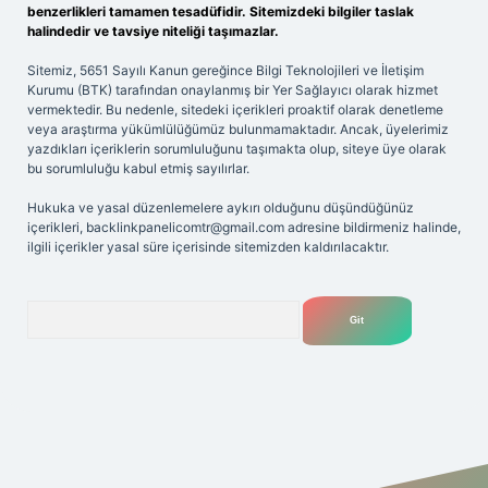
benzerlikleri tamamen tesadüfidir. Sitemizdeki bilgiler taslak
halindedir ve tavsiye niteliği taşımazlar.
Sitemiz, 5651 Sayılı Kanun gereğince Bilgi Teknolojileri ve İletişim
Kurumu (BTK) tarafından onaylanmış bir Yer Sağlayıcı olarak hizmet
vermektedir. Bu nedenle, sitedeki içerikleri proaktif olarak denetleme
veya araştırma yükümlülüğümüz bulunmamaktadır. Ancak, üyelerimiz
yazdıkları içeriklerin sorumluluğunu taşımakta olup, siteye üye olarak
bu sorumluluğu kabul etmiş sayılırlar.
Hukuka ve yasal düzenlemelere aykırı olduğunu düşündüğünüz
içerikleri,
backlinkpanelicomtr@gmail.com
adresine bildirmeniz halinde,
ilgili içerikler yasal süre içerisinde sitemizden kaldırılacaktır.
Arama
Betexper giriş adresi
betexper.xyz
m elexbet