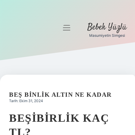
Bebek Yüzlü
menüyü
aç
Masumiyetin Simgesi
Anasayfa
Gizlilik Politikası
Yasal Uyarı
BEŞ BINLIK ALTIN NE KADAR
Tarih: Ekim 31, 2024
BEŞIBIRLIK KAÇ
TL?