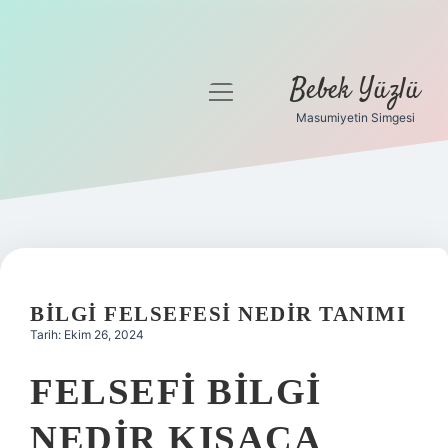
Bebek Yüzlü
menüyü
aç
Masumiyetin Simgesi
Anasayfa
Gizlilik Politikası
Yasal Uyarı
BILGI FELSEFESI NEDIR TANIMI
Tarih: Ekim 26, 2024
FELSEFI BILGI
NEDIR KISACA