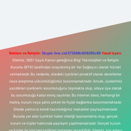
exper giriş adresi
betexper.xyz
m elexbet
Reklam ve İletişim:
Skype: live:.cid.575569c608265c69
Yasal Uyarı:
Sitemiz, 5651 Sayılı Kanun gereğince Bilgi Teknolojileri ve İletişim
Kurumu (BTK) tarafından onaylanmış bir Yer Sağlayıcı olarak hizmet
vermektedir. Bu nedenle, sitedeki içerikleri proaktif olarak denetleme
veya araştırma yükümlülüğümüz bulunmamaktadır. Ancak, üyelerimiz
yazdıkları içeriklerin sorumluluğunu taşımakta olup, siteye üye olarak
bu sorumluluğu kabul etmiş sayılırlar. Bu internet sitesi, herhangi bir
marka, kurum veya şahıs şirketi ile hiçbir bağlantısı bulunmamaktadır.
Sitede yalnızca kendi hazırladığımız makaleler paylaşılmaktadır.
Burada yer alan içerikler haber niteliği taşımamakta olup, gerçek
kurum ve kişiler hakkında paylaşım yapılmamaktadır. Gerçek kurum
ve kişiler ile isim benzerlikleri tamamen tesadüfidir. Sitemiz, kar amacı