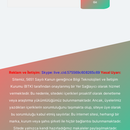
riş
Betexper giriş adresi
betexper.xyz
m elexbet
Reklam ve İletişim:
Skype: live:.cid.575569c608265c69
Yasal Uyarı:
Sitemiz, 5651 Sayılı Kanun gereğince Bilgi Teknolojileri ve İletişim
Kurumu (BTK) tarafından onaylanmış bir Yer Sağlayıcı olarak hizmet
vermektedir. Bu nedenle, sitedeki içerikleri proaktif olarak denetleme
veya araştırma yükümlülüğümüz bulunmamaktadır. Ancak, üyelerimiz
yazdıkları içeriklerin sorumluluğunu taşımakta olup, siteye üye olarak
bu sorumluluğu kabul etmiş sayılırlar. Bu internet sitesi, herhangi bir
marka, kurum veya şahıs şirketi ile hiçbir bağlantısı bulunmamaktadır.
Sitede yalnızca kendi hazırladığımız makaleler paylaşılmaktadır.