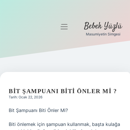
Bebek Yüzlü
menüyü
aç
Masumiyetin Simgesi
Anasayfa
Gizlilik Politikası
Yasal Uyarı
BIT ŞAMPUANI BITI ÖNLER MI ?
Tarih: Ocak 22, 2026
Bit Şampuanı Biti Önler Mi?
Biti önlemek için şampuan kullanmak, başta kulağa