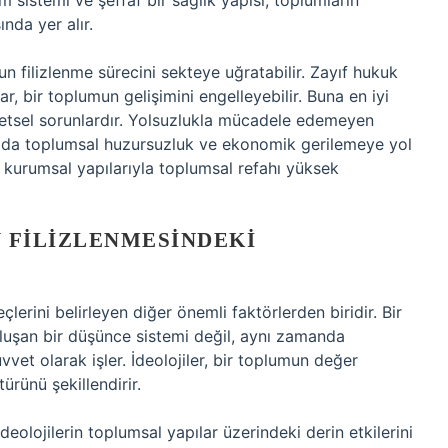
m sistemi ve şeffaf bir sağlık yapısı, toplumların
nda yer alır.
n filizlenme sürecini sekteye uğratabilir. Zayıf hukuk
lar, bir toplumun gelişimini engelleyebilir. Buna en iyi
önetsel sorunlardır. Yolsuzlukla mücadele edemeyen
u da toplumsal huzursuzluk ve ekonomik gerilemeye yol
 kurumsal yapılarıyla toplumsal refahı yüksek
 FILIZLENMESINDEKI
lerini belirleyen diğer önemli faktörlerden biridir. Bir
 oluşan bir düşünce sistemi değil, aynı zamanda
vet olarak işler. İdeolojiler, bir toplumun değer
türünü şekillendirir.
deolojilerin toplumsal yapılar üzerindeki derin etkilerini