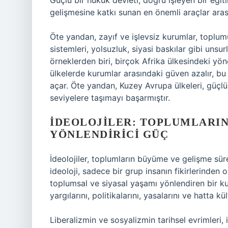
Güçlü bir hukuk devleti, doğru işleyen bir eğiti
gelişmesine katkı sunan en önemli araçlar arası
Öte yandan, zayıf ve işlevsiz kurumlar, toplumu
sistemleri, yolsuzluk, siyasi baskılar gibi unsur
örneklerden biri, birçok Afrika ülkesindeki y
ülkelerde kurumlar arasındaki güven azalır, b
açar. Öte yandan, Kuzey Avrupa ülkeleri, güçlü
seviyelere taşımayı başarmıştır.
İDEOLOJILER: TOPLUMLARIN
YÖNLENDIRICI GÜÇ
İdeolojiler, toplumların büyüme ve gelişme süreç
ideoloji, sadece bir grup insanın fikirlerinden
toplumsal ve siyasal yaşamı yönlendiren bir kuv
yargılarını, politikalarını, yasalarını ve hatta kül
Liberalizmin ve sosyalizmin tarihsel evrimleri, i