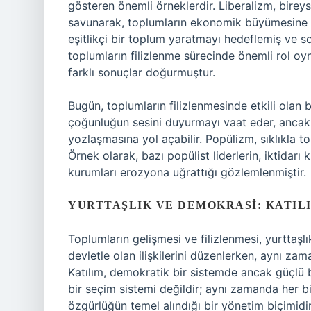
gösteren önemli örneklerdir. Liberalizm, birey
savunarak, toplumların ekonomik büyümesine ve 
eşitlikçi bir toplum yaratmayı hedeflemiş ve sos
toplumların filizlenme sürecinde önemli rol oyn
farklı sonuçlar doğurmuştur.
Bugün, toplumların filizlenmesinde etkili olan b
çoğunluğun sesini duyurmayı vaat eder, ancak 
yozlaşmasına yol açabilir. Popülizm, sıklıkla to
Örnek olarak, bazı popülist liderlerin, iktidarı
kurumları erozyona uğrattığı gözlemlenmiştir.
YURTTAŞLIK VE DEMOKRASI: KATIL
Toplumların gelişmesi ve filizlenmesi, yurttaşlık
devletle olan ilişkilerini düzenlerken, aynı zam
Katılım, demokratik bir sistemde ancak güçlü 
bir seçim sistemi değildir; aynı zamanda her bi
özgürlüğün temel alındığı bir yönetim biçimidir