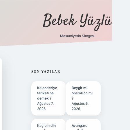
Bebek Yüzlü
Masumiyetin Simgesi
betci
vdcasino güncel giriş
ilbet casino
ilbet yeni giriş
Betex
SIDEBAR
SON YAZILAR
Kalenderiye
Beygir mi
tarikatı ne
önemli cc mi
demek ?
?
Ağustos 7,
Ağustos 6,
2026
2026
Kaç bin din
Avangard