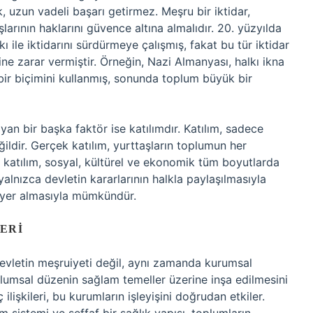
, uzun vadeli başarı getirmez. Meşru bir iktidar,
arının haklarını güvence altına almalıdır. 20. yüzyılda
 ile iktidarını sürdürmeye çalışmış, fakat bu tür iktidar
ine zarar vermiştir. Örneğin, Nazi Almanyası, halkı ikna
bir biçimini kullanmış, sonunda toplum büyük bir
an bir başka faktör ise katılımdır. Katılım, sadece
ğildir. Gerçek katılım, yurttaşların toplumun her
Bu katılım, sosyal, kültürel ve ekonomik tüm boyutlarda
 yalnızca devletin kararlarının halkla paylaşılmasıyla
de yer almasıyla mümkündür.
ERI
devletin meşruiyeti değil, aynı zamanda kurumsal
oplumsal düzenin sağlam temeller üzerine inşa edilmesini
ilişkileri, bu kurumların işleyişini doğrudan etkiler.