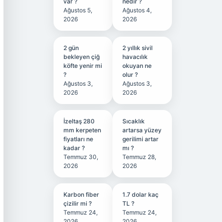
var ?
nedir ?
Ağustos 5,
Ağustos 4,
2026
2026
2 gün
2 yıllık sivil
bekleyen çiğ
havacılık
köfte yenir mi
okuyan ne
?
olur ?
Ağustos 3,
Ağustos 3,
2026
2026
İzeltaş 280
Sıcaklık
mm kerpeten
artarsa yüzey
fiyatları ne
gerilimi artar
kadar ?
mı ?
Temmuz 30,
Temmuz 28,
2026
2026
Karbon fiber
1.7 dolar kaç
çizilir mi ?
TL ?
Temmuz 24,
Temmuz 24,
2026
2026