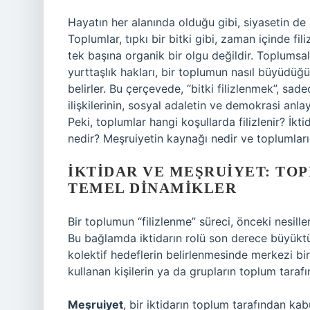
Hayatın her alanında olduğu gibi, siyasetin de
Toplumlar, tıpkı bir bitki gibi, zaman içinde fili
tek başına organik bir olgu değildir. Toplumsal ya
yurttaşlık hakları, bir toplumun nasıl büyüdüğün
belirler. Bu çerçevede, “bitki filizlenmek”, s
ilişkilerinin, sosyal adaletin ve demokrasi anlay
Peki, toplumlar hangi koşullarda filizlenir? İkti
nedir? Meşruiyetin kaynağı nedir ve toplumların
İKTIDAR VE MEŞRUIYET: TO
TEMEL DINAMIKLER
Bir toplumun “filizlenme” süreci, önceki nesille
Bu bağlamda iktidarın rolü son derece büyüktür
kolektif hedeflerin belirlenmesinde merkezi bir
kullanan kişilerin ya da grupların toplum tarafı
Meşruiyet
, bir iktidarın toplum tarafından k