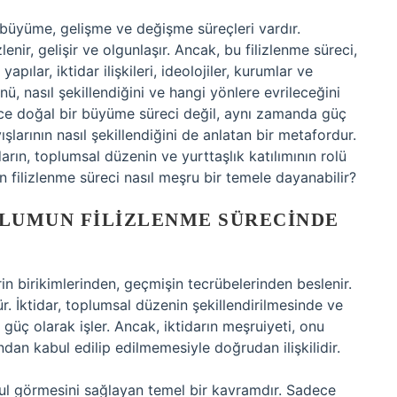
 büyüme, gelişme ve değişme süreçleri vardır.
zlenir, gelişir ve olgunlaşır. Ancak, bu filizlenme süreci,
pılar, iktidar ilişkileri, ideolojiler, kurumlar ve
ü, nasıl şekillendiğini ve hangi yönlere evrileceğini
adece doğal bir büyüme süreci değil, aynı zamanda güç
ışlarının nasıl şekillendiğini de anlatan bir metafordur.
darın, toplumsal düzenin ve yurttaşlık katılımının rolü
 filizlenme süreci nasıl meşru bir temele dayanabilir?
PLUMUN FILIZLENME SÜRECINDE
rin birikimlerinden, geçmişin tecrübelerinden beslenir.
. İktidar, toplumsal düzenin şekillendirilmesinde ve
 güç olarak işler. Ancak, iktidarın meşruiyeti, onu
ndan kabul edilip edilmemesiyle doğrudan ilişkilidir.
abul görmesini sağlayan temel bir kavramdır. Sadece