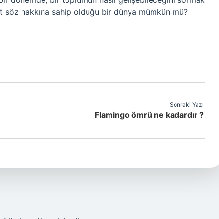
ğı bir dönemde, bir toplumun nasıl gelişebileceğini sormak
şit söz hakkına sahip olduğu bir dünya mümkün mü?
Sonraki Yazı
Flamingo ömrü ne kadardır ?