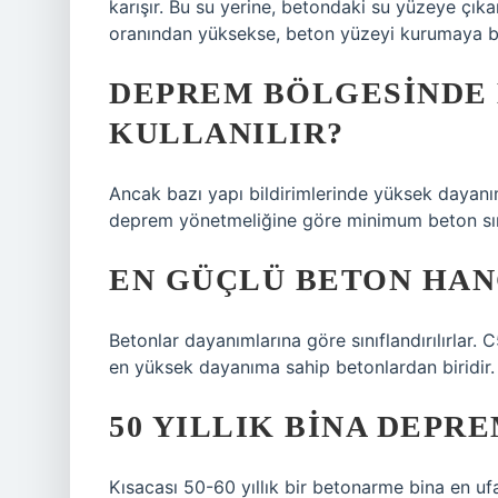
karışır. Bu su yerine, betondaki su yüzeye çık
oranından yüksekse, beton yüzeyi kurumaya ba
DEPREM BÖLGESINDE
KULLANILIR?
Ancak bazı yapı bildirimlerinde yüksek dayan
deprem yönetmeliğine göre minimum beton sını
EN GÜÇLÜ BETON HAN
Betonlar dayanımlarına göre sınıflandırılırlar
en yüksek dayanıma sahip betonlardan biridir.
50 YILLIK BINA DEPR
Kısacası 50-60 yıllık bir betonarme bina en uf