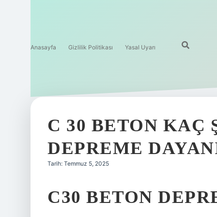
Anasayfa
Gizlilik Politikası
Yasal Uyarı
C 30 BETON KAÇ
DEPREME DAYAN
Tarih: Temmuz 5, 2025
C30 BETON DEPR