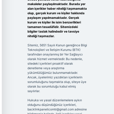
makaleler paylaşılmaktadır. Burada yer
alan içerikler haber niteliği taşımamakta
olup, gerçek kurum ve kişiler hakkında
paylaşım yapılmamaktadır. Gerçek
kurum ve kişiler ile isim benzerlikleri
tamamen tesadüfidir. Sitemizdeki
bilgiler taslak halindedir ve tavsiye
niteliği taşımazlar.
Sitemiz, 5651 Sayılı Kanun gereğince Bilgi
Teknolojileri ve İletişim Kurumu (BTK)
tarafından onaylanmış bir Yer Sağlayıcı
olarak hizmet vermektedir. Bu nedenle,
sitedeki içerikleri proaktif olarak
denetleme veya araştırma
yükümlülüğümüz bulunmamaktadır.
Ancak, üyelerimiz yazdıkları içeriklerin
sorumluluğunu taşımakta olup, siteye üye
olarak bu sorumluluğu kabul etmiş
sayılırlar.
Hukuka ve yasal düzenlemelere aykırı
olduğunu düşündüğünüz içerikleri,
backlinkpanelicomtr@gmail.com
adresine
bildirmeniz halinde, ilgili içerikler yasal