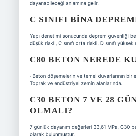
dayanabileceği anlamına gelir.
C SINIFI BINA DEPREM
Yapı denetimi sonucunda deprem güvenliği beş d
düşük riskli, C sınıfı orta riskli, D sınıfı yüksek
C80 BETON NEREDE K
· Beton döşemelerin ve temel duvarlarının birle
Toprak ve endüstriyel zemin alanlarında.
C30 BETON 7 VE 28 G
OLMALI?
7 günlük dayanım değerleri 33,61 MPa, C30 be
olarak bulunmuştur.