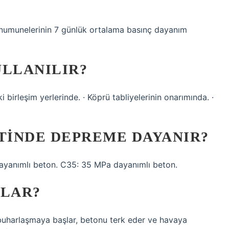
numunelerinin 7 günlük ortalama basınç dayanım
ULLANILIR?
 birleşim yerlerinde. · Köprü tabliyelerinin onarımında. ·
ETINDE DEPREME DAYANIR?
yanımlı beton. C35: 35 MPa dayanımlı beton.
TLAR?
uharlaşmaya başlar, betonu terk eder ve havaya