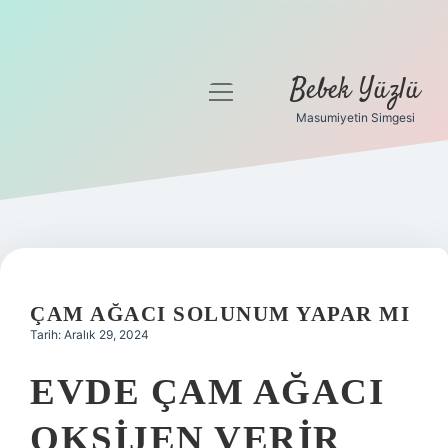
Bebek Yüzlü
menüyü
aç
Masumiyetin Simgesi
Anasayfa
Gizlilik Politikası
Yasal Uyarı
ÇAM AĞACI SOLUNUM YAPAR MI
Tarih: Aralık 29, 2024
EVDE ÇAM AĞACI
OKSIJEN VERIR