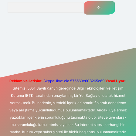
Arama
exper giriş adresi
betexper.xyz
m elexbet
Reklam ve İletişim:
Skype: live:.cid.575569c608265c69
Yasal Uyarı:
Sitemiz, 5651 Sayılı Kanun gereğince Bilgi Teknolojileri ve İletişim
Kurumu (BTK) tarafından onaylanmış bir Yer Sağlayıcı olarak hizmet
vermektedir. Bu nedenle, sitedeki içerikleri proaktif olarak denetleme
veya araştırma yükümlülüğümüz bulunmamaktadır. Ancak, üyelerimiz
yazdıkları içeriklerin sorumluluğunu taşımakta olup, siteye üye olarak
bu sorumluluğu kabul etmiş sayılırlar. Bu internet sitesi, herhangi bir
marka, kurum veya şahıs şirketi ile hiçbir bağlantısı bulunmamaktadır.