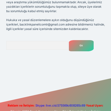
veya araştırma yükümlülüğümüz bulunmamaktadır. Ancak, üyelerimiz
yazdıkları içeriklerin sorumluluğunu taşımakta olup, siteye üye olarak
bu sorumluluğu kabul etmiş sayılırlar.
Hukuka ve yasal düzenlemelere aykırı olduğunu düşündüğünüz
içerikleri,
backlinkpanelicomtr@gmail.com
adresine bildirmeniz halinde,
ilgili içerikler yasal süre içerisinde sitemizden kaldırılacaktır.
Arama
iş
Betexper giriş adresi
betexper.xyz
m elexbet
Reklam ve İletişim:
Skype: live:.cid.575569c608265c69
Yasal Uyarı: