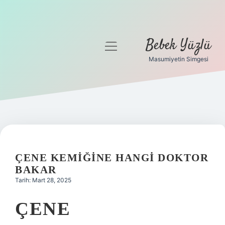
Bebek Yüzlü
menüyü
aç
Masumiyetin Simgesi
Anasayfa
Gizlilik Politikası
Yasal Uyarı
ÇENE KEMIĞINE HANGI DOKTOR
BAKAR
Tarih: Mart 28, 2025
ÇENE