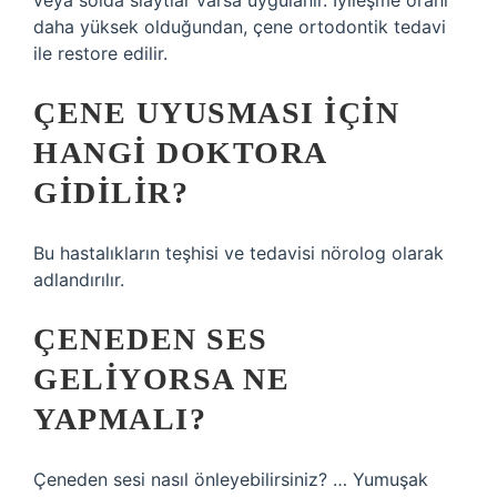
veya solda slaytlar varsa uygulanır. İyileşme oranı
daha yüksek olduğundan, çene ortodontik tedavi
ile restore edilir.
ÇENE UYUSMASI IÇIN
HANGI DOKTORA
GIDILIR?
Bu hastalıkların teşhisi ve tedavisi nörolog olarak
adlandırılır.
ÇENEDEN SES
GELIYORSA NE
YAPMALI?
Çeneden sesi nasıl önleyebilirsiniz? … Yumuşak