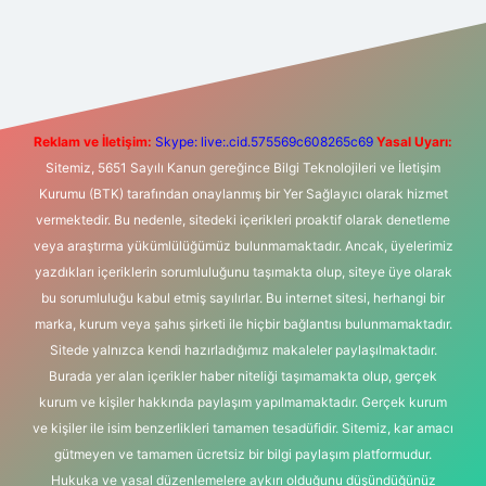
exper giriş adresi
betexper.xyz
m elexbet
Reklam ve İletişim:
Skype: live:.cid.575569c608265c69
Yasal Uyarı:
Sitemiz, 5651 Sayılı Kanun gereğince Bilgi Teknolojileri ve İletişim
Kurumu (BTK) tarafından onaylanmış bir Yer Sağlayıcı olarak hizmet
vermektedir. Bu nedenle, sitedeki içerikleri proaktif olarak denetleme
veya araştırma yükümlülüğümüz bulunmamaktadır. Ancak, üyelerimiz
yazdıkları içeriklerin sorumluluğunu taşımakta olup, siteye üye olarak
bu sorumluluğu kabul etmiş sayılırlar. Bu internet sitesi, herhangi bir
marka, kurum veya şahıs şirketi ile hiçbir bağlantısı bulunmamaktadır.
Sitede yalnızca kendi hazırladığımız makaleler paylaşılmaktadır.
Burada yer alan içerikler haber niteliği taşımamakta olup, gerçek
kurum ve kişiler hakkında paylaşım yapılmamaktadır. Gerçek kurum
ve kişiler ile isim benzerlikleri tamamen tesadüfidir. Sitemiz, kar amacı
gütmeyen ve tamamen ücretsiz bir bilgi paylaşım platformudur.
Hukuka ve yasal düzenlemelere aykırı olduğunu düşündüğünüz