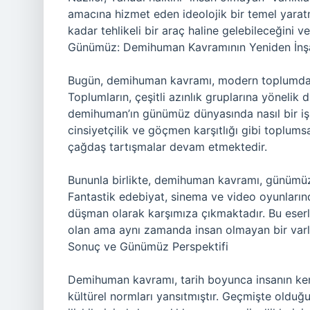
amacına hizmet eden ideolojik bir temel yaratm
kadar tehlikeli bir araç haline gelebileceğini v
Günümüz: Demihuman Kavramının Yeniden İnşas
Bugün, demihuman kavramı, modern toplumda ha
Toplumların, çeşitli azınlık gruplarına yönelik dı
demihuman’ın günümüz dünyasında nasıl bir işle
cinsiyetçilik ve göçmen karşıtlığı gibi toplums
çağdaş tartışmalar devam etmektedir.
Bununla birlikte, demihuman kavramı, günümüz m
Fantastik edebiyat, sinema ve video oyunları
düşman olarak karşımıza çıkmaktadır. Bu eserl
olan ama aynı zamanda insan olmayan bir varlık
Sonuç ve Günümüz Perspektifi
Demihuman kavramı, tarih boyunca insanın kend
kültürel normları yansıtmıştır. Geçmişte olduğ