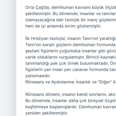
Orta Çağ’da, demihuman kavramı büyük ölçüde H
şekillenmiştir. Bu dönemde, insanlar ve tanrılar 
olamayacağına dair teolojik bir inanç güçlen
hem de iyi anlamda evrim göstermiştir.
İlk Hristiyan teolojisi, insanın Tanrı’nın yarattı
Tanrı’nın karşıtı güçlerin demihuman formunda 
şeytani figürlerin çoğunlukla insanlar gibi g
varlık olduklarını vurgulamıştır. Birincil kayna
tanımlandığı pek çok örnek bulunmaktadır. Ör
figürlerin yarı insan yarı canavar formunda ta
yansımasıdır.
Rönesans ve Aydınlanma: İnsanlık ve “Diğer” Ar
Rönesans dönemi, insanın kendi sınırlarını, akıl 
Bu dönemde, insanlar daha çok bireysel özgürlü
keşfetmeye başlamışlardır. Demihuman kavramı,
yeniden şekillenmiştir.