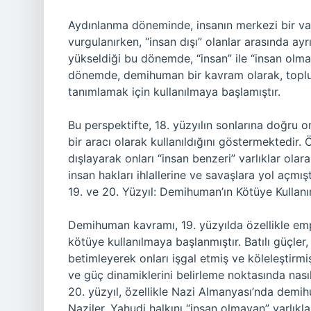
Aydınlanma döneminde, insanın merkezi bir varl
vurgulanırken, “insan dışı” olanlar arasında ayr
yükseldiği bu dönemde, “insan” ile “insan olmaya
dönemde, demihuman bir kavram olarak, toplumla
tanımlamak için kullanılmaya başlamıştır.
Bu perspektifte, 18. yüzyılın sonlarına doğru o
bir aracı olarak kullanıldığını göstermektedir. Ör
dışlayarak onları “insan benzeri” varlıklar olar
insan hakları ihlallerine ve savaşlara yol açmışt
19. ve 20. Yüzyıl: Demihuman’ın Kötüye Kullanı
Demihuman kavramı, 19. yüzyılda özellikle emp
kötüye kullanılmaya başlanmıştır. Batılı güçler, 
betimleyerek onları işgal etmiş ve köleleştirm
ve güç dinamiklerini belirleme noktasında nasıl 
20. yüzyıl, özellikle Nazi Almanyası’nda dem
Naziler, Yahudi halkını “insan olmayan” varlıkl