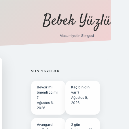
Bebek Yüzlü
Masumiyetin Simgesi
betci
vdcasino güncel giriş
ilbet casino
ilbet yeni giriş
Be
SIDEBAR
SON YAZILAR
Beygir mi
Kaç bin din
önemli cc mi
var ?
?
Ağustos 5,
Ağustos 6,
2026
2026
Avangard
2 gün