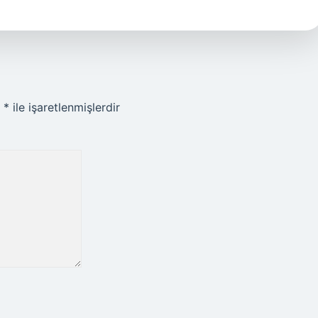
r
*
ile işaretlenmişlerdir