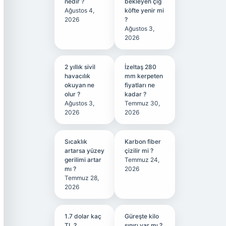
nedir ?
bekleyen çiğ
Ağustos 4,
köfte yenir mi
2026
?
Ağustos 3,
2026
2 yıllık sivil
İzeltaş 280
havacılık
mm kerpeten
okuyan ne
fiyatları ne
olur ?
kadar ?
Ağustos 3,
Temmuz 30,
2026
2026
Sıcaklık
Karbon fiber
artarsa yüzey
çizilir mi ?
gerilimi artar
Temmuz 24,
mı ?
2026
Temmuz 28,
2026
1.7 dolar kaç
Güreşte kilo
TL ?
sınırı var mı ?