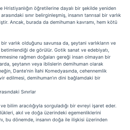
ristiyanlığın öğretilerine dayalı bir şekilde yeniden
arasındaki sınır belirginleşmiş, insanın tanrısal bir varlık
miştir. Ancak, burada da demihuman kavramı, hem kötü
ğı bir varlık olduğunu savunsa da, şeytani varlıkların ve
betimlendiği de görülür. Gotik sanat ve edebiyatı,
örünmesine rağmen doğaları gereği insan olmayan bir
klarda, şeytanın veya iblislerin demihuman olarak
neğin, Dante’nin İlahi Komedyasında, cehennemlik
svir edilmesi, demihuman’ın dini bağlamdaki bir
asındaki Sınırlar
ve bilim aracılığıyla sorguladığı bir evreyi işaret eder.
kleri, akıl ve doğa üzerindeki egemenliklerini
 bu dönemde, insanın doğa ile ilişkisi üzerinden