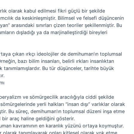
ık olarak kabul edilmesi fikri güçlü bir şekilde
ımcılık da keskinleşmiştir. Bilimsel ve felsefi düşüncenin
n” arasındaki sınırları çizen teoriler şekillenmiştir. Bu
rın dışladığı ya da marjinalleştirdiği bireyleri
rtaya çıkan ırkçı ideolojiler de demihuman’ın toplumsal
neğin, bazı bilim insanları, belirli ırkları insanlıktan
ak tanımlamışlardır. Bu tür düşünceler, tarihte büyük
ır.
mı
eryalizm ve sömürgecilik aracılığıyla ciddi şekilde
sömürgelerinde yerli halkları “insan dışı” varlıklar olarak
iştir. Bu süreç, demihuman’ın toplumsal düzeni inşa etme
bir araç haline geldiğini gösterir.
ihuman kavramının en karanlık yüzünü ortaya koymuştur.
ar olarak tanımlayarak onları kitlesel olarak yok etme