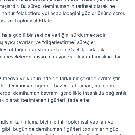
ışlardır. Bu süreç, demihuman’ın tarihsel olarak ne
e ne tür felaketlere yol açabileceğini gözler önüne serer.
ı ve Toplumsal Etkileri
la güçlü bir şekilde varlığını sürdürmektedir.
şlayıcı tavırları ve “diğerleştirme” süreçleri,
vi olduğunu göstermektedir. Özellikle ırkçılık,
al meselelerde, insan olmayan varlıkların temsiline dair
edya ve kültüründe de farklı bir şekilde evrilmiştir.
nda, demihuman figürleri bazen kahraman, bazen de
erde, demihuman kavramı genellikle insanlıkla bağlantılı
 olarak betimlenen figürleri ifade eder.
isini tanımlama biçimlerini, toplumsal yapıları ve
u gibi, bugün de demihuman figürleri toplumların güç