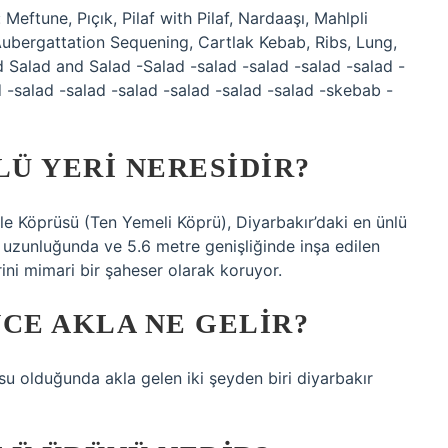
ftune, Pıçık, Pilaf with Pilaf, Nardaaşı, Mahlpli
 Aubergattation Sequening, Cartlak Kebab, Ribs, Lung,
 Salad and Salad -Salad -salad -salad -salad -salad -
d -salad -salad -salad -salad -salad -salad -skebab -
LÜ YERI NERESIDIR?
le Köprüsü (Ten Yemeli Köprü), Diyarbakır’daki en ünlü
e uzunluğunda ve 5.6 metre genişliğinde inşa edilen
ini mimari bir şaheser olarak koruyor.
CE AKLA NE GELIR?
olduğunda akla gelen iki şeyden biri diyarbakır