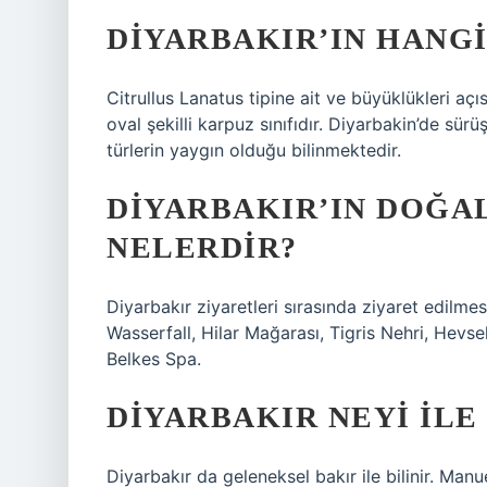
DIYARBAKIR’IN HANG
Citrullus Lanatus tipine ait ve büyüklükleri a
oval şekilli karpuz sınıfıdır. Diyarbakin’de sürü
türlerin yaygın olduğu bilinmektedir.
DIYARBAKIR’IN DOĞA
NELERDIR?
Diyarbakır ziyaretleri sırasında ziyaret edilm
Wasserfall, Hilar Mağarası, Tigris Nehri, Hevse
Belkes Spa.
DIYARBAKIR NEYI ILE
Diyarbakır da geleneksel bakır ile bilinir. Manu