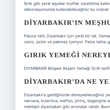
İbrik gibi yerel eşyalar mutfak zarafetine katkıd
dekorasyonunda kullanabileceğiniz bu orijinal 
DIYARBAKIR’IN MEŞHU
Paluze tatlı, Diyarbakır için yerel bir tat. Os
ceviz, üzüm ve pekmez içeriyor. Palze tatlısı gü
GIRIK YEMEĞI NEREYE
DIYARBAKIR Bölgesi Akşam Yemeği GLIK tarifi
DIYARBAKIR’DA NE YEN
Diyarbakır’a geldiğinizde deneyebileceğiniz y
narcana, kızartma, meftün, pirinç, bagergine 
mehlepli diyarbaken gibi aromalar vardır. Burm