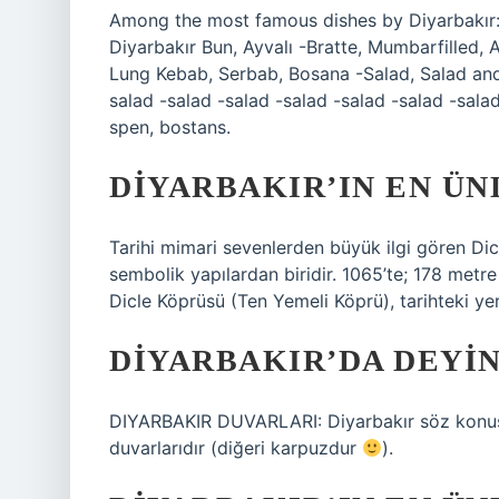
Among the most famous dishes by Diyarbakır: Me
Diyarbakır Bun, Ayvalı -Bratte, Mumbarfilled,
Lung Kebab, Serbab, Bosana -Salad, Salad and
salad -salad -salad -salad -salad -salad -sala
spen, bostans.
DIYARBAKIR’IN EN ÜN
Tarihi mimari sevenlerden büyük ilgi gören Dic
sembolik yapılardan biridir. 1065’te; 178 metr
Dicle Köprüsü (Ten Yemeli Köprü), tarihteki yer
DIYARBAKIR’DA DEYIN
DIYARBAKIR DUVARLARI: Diyarbakır söz konusu 
duvarlarıdır (diğeri karpuzdur
).