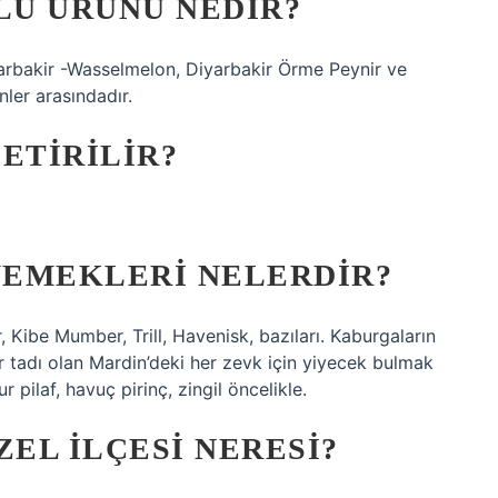
LÜ ÜRÜNÜ NEDIR?
arbakir -Wasselmelon, Diyarbakir Örme Peynir ve
ler arasındadır.
ETIRILIR?
YEMEKLERI NELERDIR?
r, Kibe Mumber, Trill, Havenisk, bazıları. Kaburgaların
r tadı olan Mardin’deki her zevk için yiyecek bulmak
pilaf, havuç pirinç, zingil öncelikle.
ZEL ILÇESI NERESI?