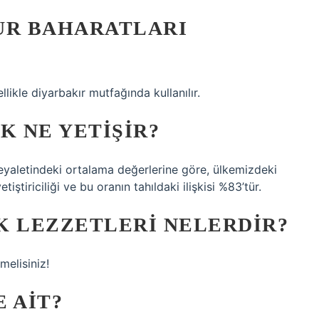
UR BAHARATLARI
likle diyarbakır mutfağında kullanılır.
K NE YETIŞIR?
 eyaletindeki ortalama değerlerine göre, ülkemizdeki
ştiriciliği ve bu oranın tahıldaki ilişkisi %83’tür.
K LEZZETLERI NELERDIR?
melisiniz!
 AIT?