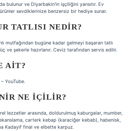
a bulunur ve Diyarbakin’in işçiliğini yansıtır. Ev
ürünler sevdiklerinize benzersiz bir hediye sunar.
R TATLISI NEDIR?
manlı mutfağından bugüne kadar gelmeyi başaran tatlı
ç ve şekerle hazırlanır. Ceviz tarafından servis edilir.
 AIT?
 – YouTube.
IR NE IÇILIR?
erel lezzetler arasında, doldurulmuş kaburgalar, mumber,
sekanslama, carterk kebap (karaciğer kebab), habenisk,
a Kadayif final ve elbette karpuz.