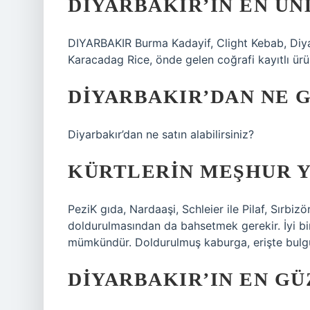
DIYARBAKIR’IN EN ÜN
DIYARBAKIR Burma Kadayif, Clight Kebab, Diy
Karacadag Rice, önde gelen coğrafi kayıtlı ürün
DIYARBAKIR’DAN NE G
Diyarbakır’dan ne satın alabilirsiniz?
KÜRTLERIN MEŞHUR 
PeziK gıda, Nardaaşi, Schleier ile Pilaf, Sırbizö
doldurulmasından da bahsetmek gerekir. İyi bi
mümkündür. Doldurulmuş kaburga, erişte bulgur 
DIYARBAKIR’IN EN GÜ