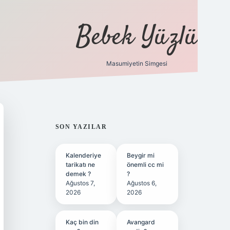
Bebek Yüzlü
Masumiyetin Simgesi
betci
vdcasino güncel giriş
ilbet casino
ilbet yeni giriş
Bete
SIDEBAR
SON YAZILAR
Kalenderiye
Beygir mi
tarikatı ne
önemli cc mi
demek ?
?
Ağustos 7,
Ağustos 6,
2026
2026
Kaç bin din
Avangard