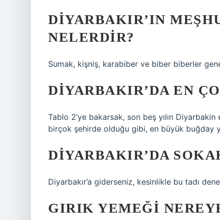
DIYARBAKIR’IN MEŞH
NELERDIR?
Sumak, kişniş, karabiber ve biber biberler genel
DIYARBAKIR’DA EN ÇO
Tablo 2’ye bakarsak, son beş yılın Diyarbakin
birçok şehirde olduğu gibi, en büyük buğday yeti
DIYARBAKIR’DA SOKA
Diyarbakır’a giderseniz, kesinlikle bu tadı dene
GIRIK YEMEĞI NEREYE