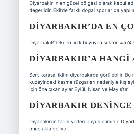
Diyarbakin’in en güzel bölgesi olarak kabul edil
değerlidir. Ekil’de farklı doğal sporlar da yapı
DIYARBAKIR’DA EN ÇO
DiyarbakiR’deki en hızlı büyüyen sektör %574 ve
DIYARBAKIR’A HANGI 
Sert karasal iklim diyarbakırda görülebilir. B
kuzeyindeki kesme rüzgarları nedeniyle kış ayl
için öne çıkan aylar Eylül, Nisan ve Mayıs’tır.
DIYARBAKIR DENINCE 
Diyabakin’in tarihi yerleri büyük camidir. Diya
önce akla geliyor. .