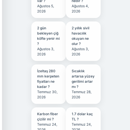
var ?
nedir ?
Ağustos 5,
Ağustos 4,
2026
2026
2 gün
2 yıllık sivil
bekleyen çiğ
havacılık
köfte yenir mi
okuyan ne
?
olur ?
Ağustos 3,
Ağustos 3,
2026
2026
İzeltaş 280
Sıcaklık
mm kerpeten
artarsa yüzey
fiyatları ne
gerilimi artar
kadar ?
mı ?
Temmuz 30,
Temmuz 28,
2026
2026
Karbon fiber
1.7 dolar kaç
çizilir mi ?
TL ?
Temmuz 24,
Temmuz 24,
2026
2026