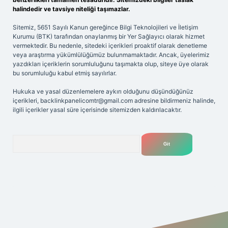
halindedir ve tavsiye niteliği taşımazlar.
Sitemiz, 5651 Sayılı Kanun gereğince Bilgi Teknolojileri ve İletişim
Kurumu (BTK) tarafından onaylanmış bir Yer Sağlayıcı olarak hizmet
vermektedir. Bu nedenle, sitedeki içerikleri proaktif olarak denetleme
veya araştırma yükümlülüğümüz bulunmamaktadır. Ancak, üyelerimiz
yazdıkları içeriklerin sorumluluğunu taşımakta olup, siteye üye olarak
bu sorumluluğu kabul etmiş sayılırlar.
Hukuka ve yasal düzenlemelere aykırı olduğunu düşündüğünüz
içerikleri,
backlinkpanelicomtr@gmail.com
adresine bildirmeniz halinde,
ilgili içerikler yasal süre içerisinde sitemizden kaldırılacaktır.
Arama
 giriş
Betexper giriş adresi
betexper.xyz
m elexbet