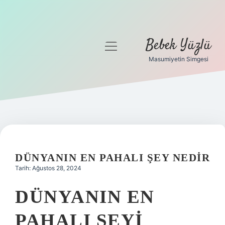
Bebek Yüzlü
menüyü
aç
Masumiyetin Simgesi
Anasayfa
Gizlilik Politikası
Yasal Uyarı
DÜNYANIN EN PAHALI ŞEY NEDIR
Tarih: Ağustos 28, 2024
DÜNYANIN EN
PAHALI ŞEYI