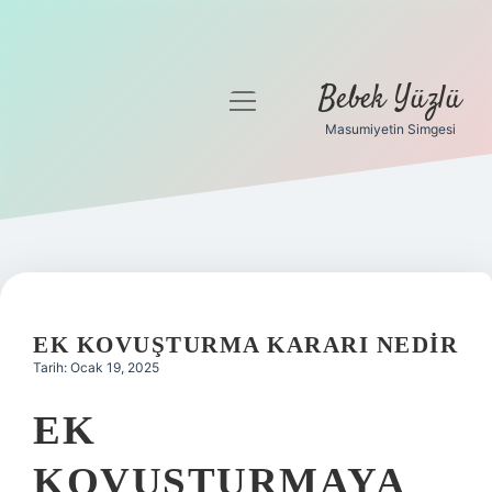
Bebek Yüzlü
menüyü
aç
Masumiyetin Simgesi
Anasayfa
Gizlilik Politikası
Yasal Uyarı
EK KOVUŞTURMA KARARI NEDIR
Tarih: Ocak 19, 2025
EK
KOVUŞTURMAYA