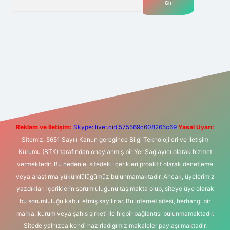
per giriş adresi
betexper.xyz
m elexbet
Reklam ve İletişim:
Skype: live:.cid.575569c608265c69
Yasal Uyarı:
Sitemiz, 5651 Sayılı Kanun gereğince Bilgi Teknolojileri ve İletişim
Kurumu (BTK) tarafından onaylanmış bir Yer Sağlayıcı olarak hizmet
vermektedir. Bu nedenle, sitedeki içerikleri proaktif olarak denetleme
veya araştırma yükümlülüğümüz bulunmamaktadır. Ancak, üyelerimiz
yazdıkları içeriklerin sorumluluğunu taşımakta olup, siteye üye olarak
bu sorumluluğu kabul etmiş sayılırlar. Bu internet sitesi, herhangi bir
marka, kurum veya şahıs şirketi ile hiçbir bağlantısı bulunmamaktadır.
Sitede yalnızca kendi hazırladığımız makaleler paylaşılmaktadır.