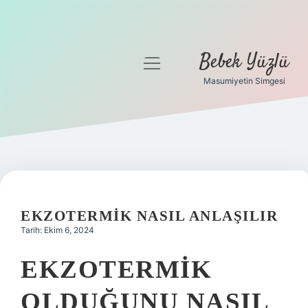
Bebek Yüzlü
menüyü
aç
Masumiyetin Simgesi
Anasayfa
Gizlilik Politikası
Yasal Uyarı
EKZOTERMIK NASIL ANLAŞILIR
Tarih: Ekim 6, 2024
EKZOTERMIK
OLDUĞUNU NASIL