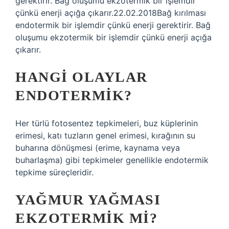
gerektirir. Bağ oluşumu ekzotermik bir işlemdir
çünkü enerji açığa çıkarır.22.02.2018Bağ kırılması
endotermik bir işlemdir çünkü enerji gerektirir. Bağ
oluşumu ekzotermik bir işlemdir çünkü enerji açığa
çıkarır.
HANGI OLAYLAR
ENDOTERMIK?
Her türlü fotosentez tepkimeleri, buz küplerinin
erimesi, katı tuzların genel erimesi, kırağının su
buharına dönüşmesi (erime, kaynama veya
buharlaşma) gibi tepkimeler genellikle endotermik
tepkime süreçleridir.
YAĞMUR YAĞMASI
EKZOTERMIK MI?