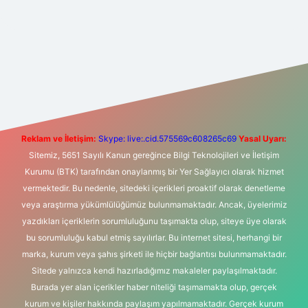
exper giriş adresi
betexper.xyz
m elexbet
Reklam ve İletişim:
Skype: live:.cid.575569c608265c69
Yasal Uyarı:
Sitemiz, 5651 Sayılı Kanun gereğince Bilgi Teknolojileri ve İletişim
Kurumu (BTK) tarafından onaylanmış bir Yer Sağlayıcı olarak hizmet
vermektedir. Bu nedenle, sitedeki içerikleri proaktif olarak denetleme
veya araştırma yükümlülüğümüz bulunmamaktadır. Ancak, üyelerimiz
yazdıkları içeriklerin sorumluluğunu taşımakta olup, siteye üye olarak
bu sorumluluğu kabul etmiş sayılırlar. Bu internet sitesi, herhangi bir
marka, kurum veya şahıs şirketi ile hiçbir bağlantısı bulunmamaktadır.
Sitede yalnızca kendi hazırladığımız makaleler paylaşılmaktadır.
Burada yer alan içerikler haber niteliği taşımamakta olup, gerçek
kurum ve kişiler hakkında paylaşım yapılmamaktadır. Gerçek kurum