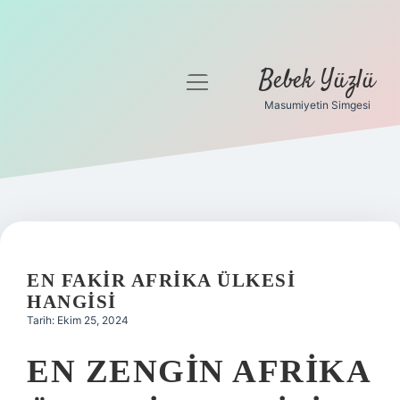
Bebek Yüzlü
menüyü
aç
Masumiyetin Simgesi
Anasayfa
Gizlilik Politikası
Yasal Uyarı
EN FAKIR AFRIKA ÜLKESI
HANGISI
Tarih: Ekim 25, 2024
EN ZENGIN AFRIKA