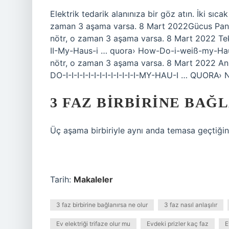
Elektrik tedarik alanınıza bir göz atın. İki sıc
zaman 3 aşama varsa. 8 Mart 2022Gücus Panel.
nötr, o zaman 3 aşama varsa. 8 Mart 2022 Tek f
II-My-Haus-i … quora› How-Do-i-weiß-my-Haus-i
nötr, o zaman 3 aşama varsa. 8 Mart 2022 Anla
DO-I-I-I-I-I-I-I-I-I-I-I-I-I-MY-HAU-I … QUORA
3 FAZ BIRBIRINE BAĞ
Üç aşama birbiriyle aynı anda temasa geçtiğinde
Tarih:
Makaleler
3 faz birbirine bağlanırsa ne olur
3 faz nasıl anlaşılır
Ev elektriği trifaze olur mu
Evdeki prizler kaç faz
E