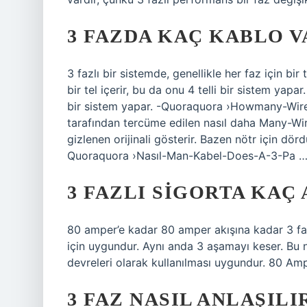
3 FAZDA KAÇ KABLO V
3 fazlı bir sistemde, genellikle her faz için bi
bir tel içerir, bu da onu 4 telli bir sistem yapar
bir sistem yapar. -Quoraquora ›Howmany-Wir
tarafından tercüme edilen nasıl daha Many-Wire
gizlenen orijinali gösterir. Bazen nötr için dördü
Quoraquora ›Nasıl-Man-Kabel-Does-A-3-Pa …
3 FAZLI SIGORTA KAÇ
80 amper’e kadar 80 amper akışına kadar 3 fazl
için uygundur. Aynı anda 3 aşamayı keser. Bu 
devreleri olarak kullanılması uygundur. 80 Ampe
3 FAZ NASIL ANLAŞILI