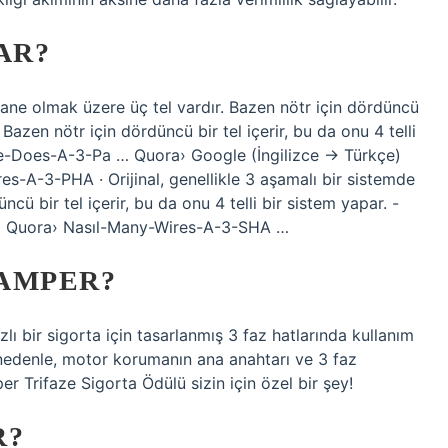
AR?
r tane olmak üzere üç tel vardır. Bazen nötr için dördüncü
. Bazen nötr için dördüncü bir tel içerir, bu da onu 4 telli
e-Does-A-3-Pa … Quora› Google (İngilizce → Türkçe)
s-A-3-PHA · Orijinal, genellikle 3 aşamalı bir sistemde
ncü bir tel içerir, bu da onu 4 telli bir sistem yapar. -
 Quora› Nasıl-Many-Wires-A-3-SHA …
 AMPER?
ı bir sigorta için tasarlanmış 3 faz hatlarında kullanım
nedenle, motor korumanın ana anahtarı ve 3 faz
r Trifaze Sigorta Ödülü sizin için özel bir şey!
R?