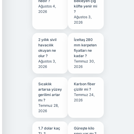
nedir ?
bekleyen çiğ
Ağustos 4,
köfte yenir mi
2026
?
Ağustos 3,
2026
2 yıllık sivil
İzeltaş 280
havacılık
mm kerpeten
okuyan ne
fiyatları ne
olur ?
kadar ?
Ağustos 3,
Temmuz 30,
2026
2026
Sıcaklık
Karbon fiber
artarsa yüzey
çizilir mi ?
gerilimi artar
Temmuz 24,
mı ?
2026
Temmuz 28,
2026
1.7 dolar kaç
Güreşte kilo
TL ?
sınırı var mı ?