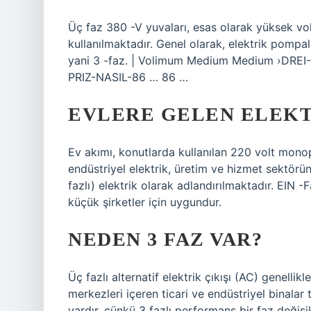
Üç faz 380 -V yuvaları, esas olarak yüksek vo
kullanılmaktadır. Genel olarak, elektrik pompal
yani 3 -faz. | Volimum Medium Medium ›DREI
PRIZ-NASIL-86 … 86 …
EVLERE GELEN ELEKT
Ev akımı, konutlarda kullanılan 220 volt monop
endüstriyel elektrik, üretim ve hizmet sektöründ
fazlı) elektrik olarak adlandırılmaktadır. EIN 
küçük şirketler için uygundur.
NEDEN 3 FAZ VAR?
Üç fazlı alternatif elektrik çıkışı (AC) genelli
merkezleri içeren ticari ve endüstriyel binalar 
vardır, çünkü 3 fazlı performans bir faz değişik