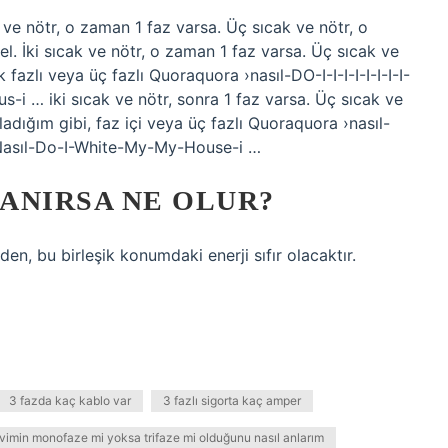
ak ve nötr, o zaman 1 faz varsa. Üç sıcak ve nötr, o
 İki sıcak ve nötr, o zaman 1 faz varsa. Üç sıcak ve
azlı veya üç fazlı Quoraquora ›nasıl-DO-I-I-I-I-I-I-I-I-
 … iki sıcak ve nötr, sonra 1 faz varsa. Üç sıcak ve
dığım gibi, faz içi veya üç fazlı Quoraquora ›nasıl-
› Nasıl-Do-I-White-My-My-House-i …
LANIRSA NE OLUR?
n, bu birleşik konumdaki enerji sıfır olacaktır.
3 fazda kaç kablo var
3 fazlı sigorta kaç amper
vimin monofaze mi yoksa trifaze mi olduğunu nasıl anlarım