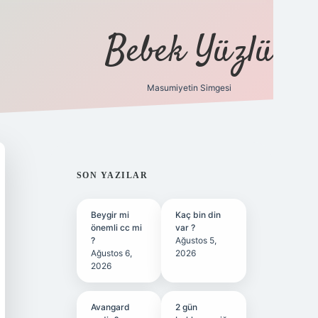
Bebek Yüzlü
Masumiyetin Simgesi
betci
vdcasino güncel giriş
ilbet casino
ilbet yeni gir
SIDEBAR
SON YAZILAR
Beygir mi
Kaç bin din
önemli cc mi
var ?
?
Ağustos 5,
Ağustos 6,
2026
2026
Avangard
2 gün