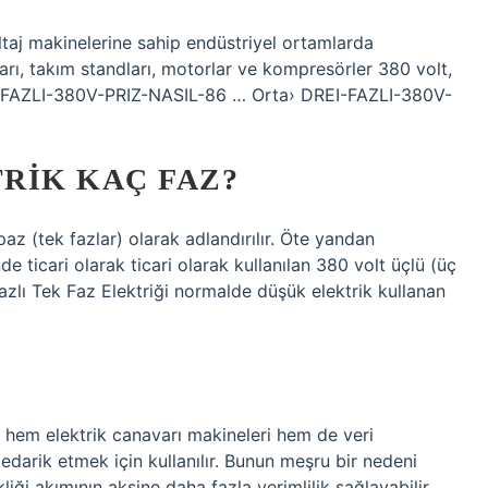
ltaj makinelerine sahip endüstriyel ortamlarda
arı, takım standları, motorlar ve kompresörler 380 volt,
-FAZLI-380V-PRIZ-NASIL-86 … Orta› DREI-FAZLI-380V-
RIK KAÇ FAZ?
az (tek fazlar) olarak adlandırılır. Öte yandan
e ticari olarak ticari olarak kullanılan 380 volt üçlü (üç
-Fazlı Tek Faz Elektriği normalde düşük elektrik kullanan
kle hem elektrik canavarı makineleri hem de veri
tedarik etmek için kullanılır. Bunun meşru bir nedeni
liği akımının aksine daha fazla verimlilik sağlayabilir.