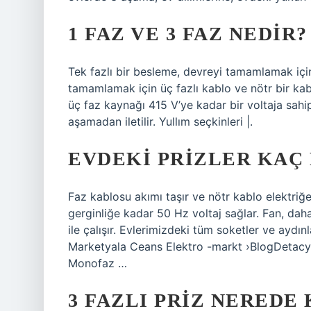
1 FAZ VE 3 FAZ NEDIR?
Tek fazlı bir besleme, devreyi tamamlamak için 
tamamlamak için üç fazlı kablo ve nötr bir kabl
üç faz kaynağı 415 V’ye kadar bir voltaja sahi
aşamadan iletilir. Yullım seçkinleri |.
EVDEKI PRIZLER KAÇ 
Faz kablosu akımı taşır ve nötr kablo elektri
gerginliğe kadar 50 Hz voltaj sağlar. Fan, daha
ile çalışır. Evlerimizdeki tüm soketler ve aydı
Marketyala Ceans Elektro -markt ›BlogDetacy
Monofaz …
3 FAZLI PRIZ NEREDE