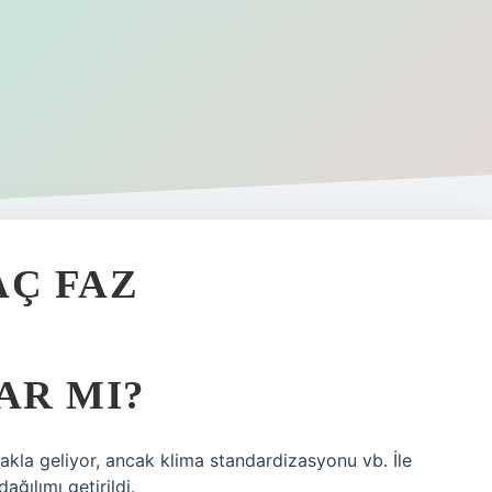
AÇ FAZ
AR MI?
ı akla geliyor, ancak klima standardizasyonu vb. İle
ğılımı getirildi.