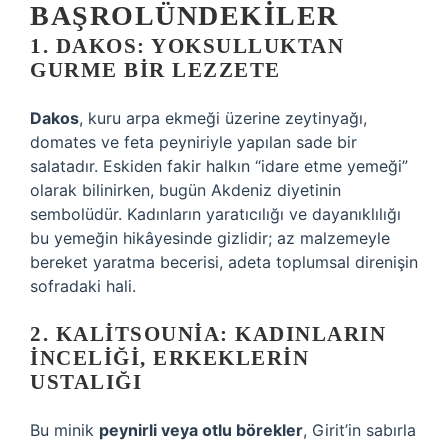
BAŞROLÜNDEKILER
1. DAKOS: YOKSULLUKTAN
GURME BIR LEZZETE
Dakos
, kuru arpa ekmeği üzerine zeytinyağı,
domates ve feta peyniriyle yapılan sade bir
salatadır. Eskiden fakir halkın “idare etme yemeği”
olarak bilinirken, bugün Akdeniz diyetinin
sembolüdür. Kadınların yaratıcılığı ve dayanıklılığı
bu yemeğin hikâyesinde gizlidir; az malzemeyle
bereket yaratma becerisi, adeta toplumsal direnişin
sofradaki hali.
2. KALITSOUNIA: KADINLARIN
İNCELIĞI, ERKEKLERIN
USTALIĞI
Bu minik
peynirli veya otlu börekler
, Girit’in sabırla