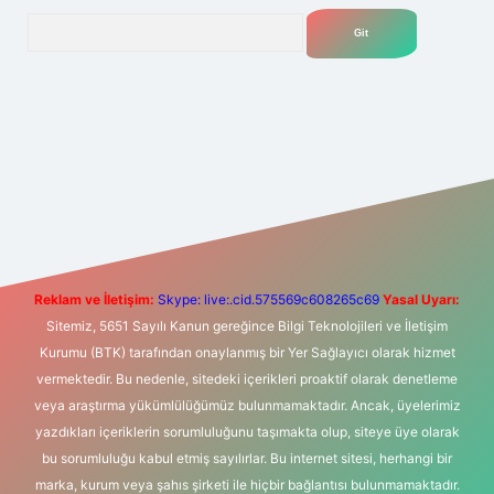
Arama
iş
Betexper giriş adresi
betexper.xyz
m elexbet
Reklam ve İletişim:
Skype: live:.cid.575569c608265c69
Yasal Uyarı:
Sitemiz, 5651 Sayılı Kanun gereğince Bilgi Teknolojileri ve İletişim
Kurumu (BTK) tarafından onaylanmış bir Yer Sağlayıcı olarak hizmet
vermektedir. Bu nedenle, sitedeki içerikleri proaktif olarak denetleme
veya araştırma yükümlülüğümüz bulunmamaktadır. Ancak, üyelerimiz
yazdıkları içeriklerin sorumluluğunu taşımakta olup, siteye üye olarak
bu sorumluluğu kabul etmiş sayılırlar. Bu internet sitesi, herhangi bir
marka, kurum veya şahıs şirketi ile hiçbir bağlantısı bulunmamaktadır.