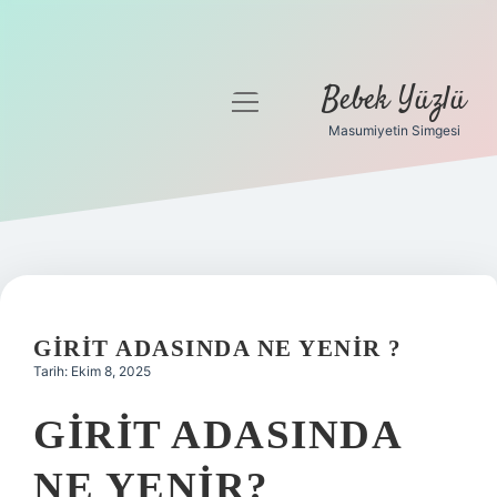
Bebek Yüzlü
menüyü
aç
Masumiyetin Simgesi
Anasayfa
Gizlilik Politikası
Yasal Uyarı
GIRIT ADASINDA NE YENIR ?
Tarih: Ekim 8, 2025
GIRIT ADASINDA
NE YENIR?