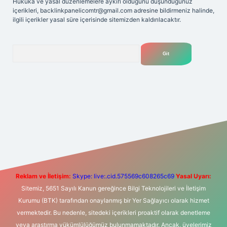
Hukuka ve yasal düzenlemelere aykırı olduğunu düşündüğünüz
içerikleri,
backlinkpanelicomtr@gmail.com
adresine bildirmeniz halinde,
ilgili içerikler yasal süre içerisinde sitemizden kaldırılacaktır.
Arama
Betexper giriş adresi
betexper.xyz
m elexbet
Reklam ve İletişim:
Skype: live:.cid.575569c608265c69
Yasal Uyarı:
Sitemiz, 5651 Sayılı Kanun gereğince Bilgi Teknolojileri ve İletişim
Kurumu (BTK) tarafından onaylanmış bir Yer Sağlayıcı olarak hizmet
vermektedir. Bu nedenle, sitedeki içerikleri proaktif olarak denetleme
veya araştırma yükümlülüğümüz bulunmamaktadır. Ancak, üyelerimiz