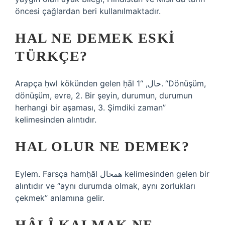
öncesi çağlardan beri kullanılmaktadır.
HAL NE DEMEK ESKI
TÜRKÇE?
Arapça ḥwl kökünden gelen ḥāl حال, “1. “Dönüşüm,
dönüşüm, evre, 2. Bir şeyin, durumun, durumun
herhangi bir aşaması, 3. Şimdiki zaman”
kelimesinden alıntıdır.
HAL OLUR NE DEMEK?
Eylem. Farsça hamḥāl همحال kelimesinden gelen bir
alıntıdır ve “aynı durumda olmak, aynı zorlukları
çekmek” anlamına gelir.
HÂLÎ KALMAK NE