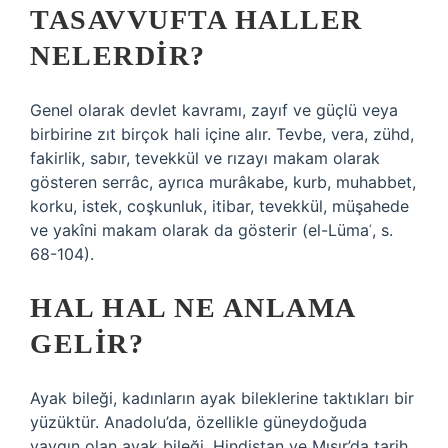
TASAVVUFTA HALLER
NELERDIR?
Genel olarak devlet kavramı, zayıf ve güçlü veya
birbirine zıt birçok hali içine alır. Tevbe, vera, zühd,
fakirlik, sabır, tevekkül ve rızayı makam olarak
gösteren serrâc, ayrıca murâkabe, kurb, muhabbet,
korku, istek, coşkunluk, itibar, tevekkül, müşahede
ve yakîni makam olarak da gösterir (el-Lümaʿ, s.
68-104).
HAL HAL NE ANLAMA
GELIR?
Ayak bileği, kadınların ayak bileklerine taktıkları bir
yüzüktür. Anadolu’da, özellikle güneydoğuda
yaygın olan ayak bileği, Hindistan ve Mısır’da tarih