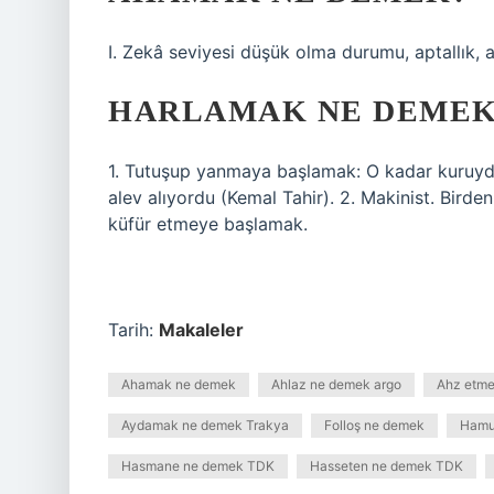
I. Zekâ seviyesi düşük olma durumu, aptallık, apt
HARLAMAK NE DEMEK
1. Tutuşup yanmaya başlamak: O kadar kuruydu
alev alıyordu (Kemal Tahir). 2. Makinist. Birden
küfür etmeye başlamak.
Tarih:
Makaleler
Ahamak ne demek
Ahlaz ne demek argo
Ahz etm
Aydamak ne demek Trakya
Folloş ne demek
Hamud
Hasmane ne demek TDK
Hasseten ne demek TDK