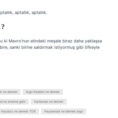
allık, aptallık, aptallık.
?
 ki Mavro’nun elindeki meşale biraz daha yaklaşsa
bire, sanki birine saldırmak istiyormuş gibi öfkeyle
ek ne demek
Argo ifadeler ne demek
 ne anlama gelir
Harlamak ne demek
Hayâsız ne demek TDK
Haydamak ne demek argo