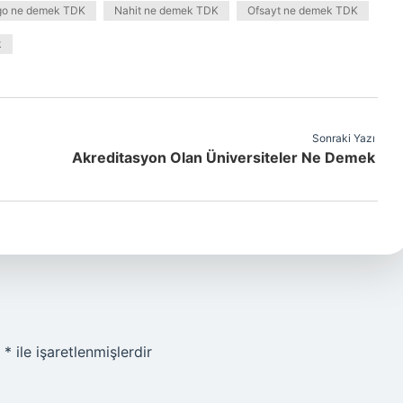
go ne demek TDK
Nahit ne demek TDK
Ofsayt ne demek TDK
k
Sonraki Yazı
Akreditasyon Olan Üniversiteler Ne Demek
r
*
ile işaretlenmişlerdir