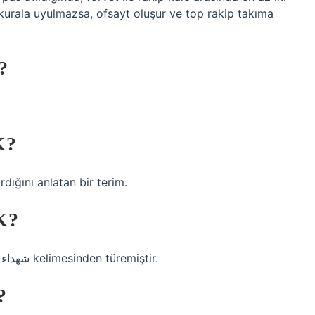
kurala uyulmazsa, ofsayt oluşur ve top rakip takıma
?
K?
rdığını anlatan bir terim.
K?
Arapçadaki şehit anlamına gelen şhd, şuhadāˀ شهداء kelimesinden türemiştir.
?