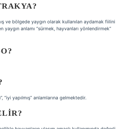
TRAKYA?
ş ve bölgede yaygın olarak kullanılan aydamak fiilini
in en yaygın anlamı “sürmek, hayvanları yönlendirmek”
GO?
?
”, “iyi yapılmış” anlamlarına gelmektedir.
LIR?
ellikle hayvanların ulaşım amaçlı kullanımında değerli