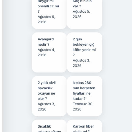
Beygir mi
Kaç bin din
önemli cc mi
var ?
?
Ağustos 5,
Ağustos 6,
2026
2026
Avangard
2 gün
nedir ?
bekleyen çiğ
Ağustos 4,
köfte yenir mi
2026
?
Ağustos 3,
2026
2 yıllık sivil
İzeltaş 280
havacılık
mm kerpeten
okuyan ne
fiyatları ne
olur ?
kadar ?
Ağustos 3,
Temmuz 30,
2026
2026
Sıcaklık
Karbon fiber
artarsa yüzey
çizilir mi ?