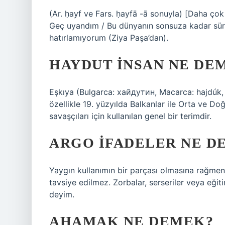
(Ar. ḥayf ve Fars. ḥayfā -ā sonuyla) [Daha çok h
Geç uyandım / Bu dünyanın sonsuza kadar süre
hatırlamıyorum (Ziya Paşa’dan).
HAYDUT INSAN NE DE
Eşkıya (Bulgarca: хайдутин, Macarca: hajdúk,
özellikle 19. yüzyılda Balkanlar ile Orta ve Do
savaşçıları için kullanılan genel bir terimdir.
ARGO IFADELER NE D
Yaygın kullanımın bir parçası olmasına rağmen
tavsiye edilmez. Zorbalar, serseriler veya eğiti
deyim.
AHAMAK NE DEMEK?