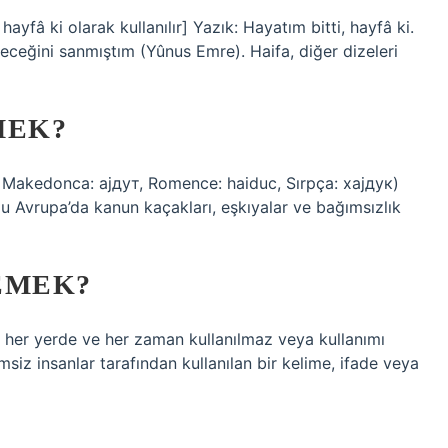
ayfâ ki olarak kullanılır] Yazık: Hayatım bitti, hayfâ ki.
ceğini sanmıştım (Yûnus Emre). Haifa, diğer dizeleri
MEK?
 Makedonca: ајдут, Romence: haiduc, Sırpça: хајдук)
ğu Avrupa’da kanun kaçakları, eşkıyalar ve bağımsızlık
EMEK?
 her yerde ve her zaman kullanılmaz veya kullanımı
msiz insanlar tarafından kullanılan bir kelime, ifade veya