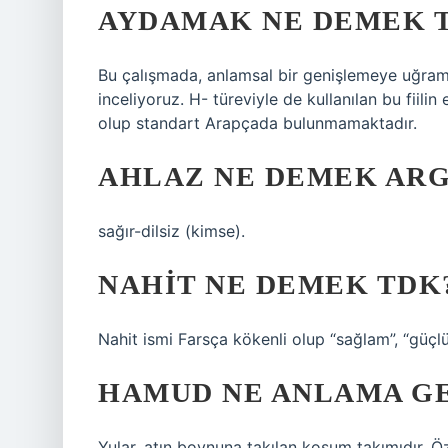
AYDAMAK NE DEMEK 
Bu çalışmada, anlamsal bir genişlemeye uğramı
inceliyoruz. H- türeviyle de kullanılan bu fiil
olup standart Arapçada bulunmamaktadır.
AHLAZ NE DEMEK AR
sağır-dilsiz (kimse).
NAHIT NE DEMEK TDK
Nahit ismi Farsça kökenli olup “sağlam”, “güçlü
HAMUD NE ANLAMA GE
Yular, atın boynuna takılan koşum takımıdır. Öz