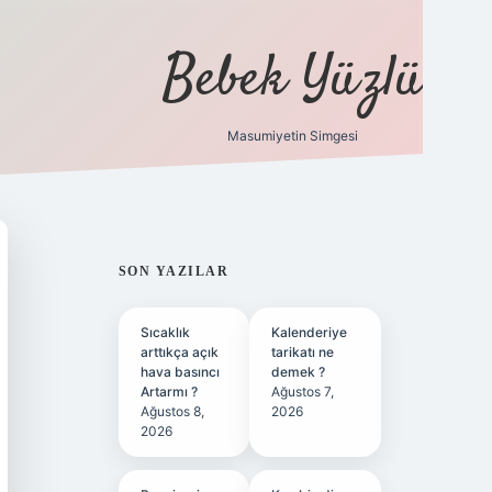
Bebek Yüzlü
Masumiyetin Simgesi
betci
vdcasino güncel giriş
ilbet casino
ilbet yeni giriş
Betex
SIDEBAR
SON YAZILAR
Sıcaklık
Kalenderiye
arttıkça açık
tarikatı ne
hava basıncı
demek ?
Artarmı ?
Ağustos 7,
Ağustos 8,
2026
2026