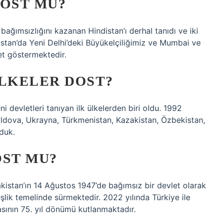
DOST MU?
bağımsızlığını kazanan Hindistan’ı derhal tanıdı ve iki
distan’da Yeni Delhi’deki Büyükelçiliğimiz ve Mumbai ve
et göstermektedir.
ÜLKELER DOST?
i devletleri tanıyan ilk ülkelerden biri oldu. 1992
Moldova, Ukrayna, Türkmenistan, Kazakistan, Özbekistan,
rduk.
OST MU?
 Pakistan’ın 14 Ağustos 1947’de bağımsız bir devlet olarak
lik temelinde sürmektedir. 2022 yılında Türkiye ile
asının 75. yıl dönümü kutlanmaktadır.