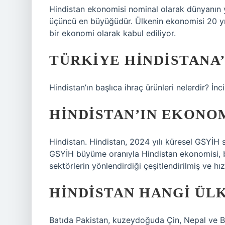
Hindistan ekonomisi nominal olarak dünyanın y
üçüncü en büyüğüdür. Ülkenin ekonomisi 20 yı
bir ekonomi olarak kabul ediliyor.
TÜRKIYE HINDISTANA’
Hindistan’ın başlıca ihraç ürünleri nelerdir? İnci
HINDISTAN’IN EKONOM
Hindistan. Hindistan, 2024 yılı küresel GSYİH sı
GSYİH büyüme oranıyla Hindistan ekonomisi, bil
sektörlerin yönlendirdiği çeşitlendirilmiş ve hı
HINDISTAN HANGI ÜL
Batıda Pakistan, kuzeydoğuda Çin, Nepal ve 