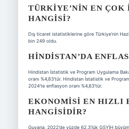
TÜRKIYE’NIN EN ÇOK 
HANGISI?
Dış ticaret istatistiklerine göre Türkiye’nin Ha
bin 249 oldu.
HINDISTAN’DA ENFLA
Hindistan İstatistik ve Program Uygulama Baka
oranı %4,83’tür. Hindistan İstatistik ve Progr
2024’te enflasyon oranı %4,83’tür.
EKONOMISI EN HIZLI
HANGISIDIR?
Guyana, 2022’de yüzde 62,3’lük GSYİH büyüme