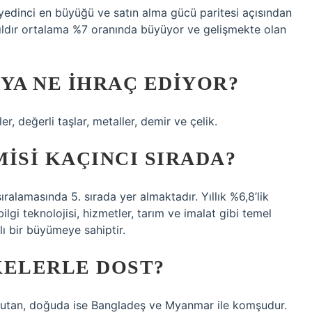
edinci en büyüğü ve satın alma gücü paritesi açısından
ldır ortalama %7 oranında büyüyor ve gelişmekte olan
YA NE IHRAÇ EDIYOR?
ler, değerli taşlar, metaller, demir ve çelik.
ISI KAÇINCI SIRADA?
ralamasında 5. sırada yer almaktadır. Yıllık %6,8’lik
gi teknolojisi, hizmetler, tarım ve imalat gibi temel
zlı bir büyümeye sahiptir.
KELERLE DOST?
Butan, doğuda ise Bangladeş ve Myanmar ile komşudur.