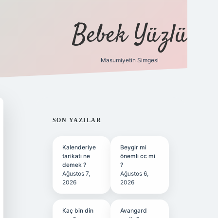
Bebek Yüzlü
Masumiyetin Simgesi
betci
vdcasino güncel giriş
ilbet casino
ilbet yeni giriş
Be
SIDEBAR
SON YAZILAR
Kalenderiye
Beygir mi
tarikatı ne
önemli cc mi
demek ?
?
Ağustos 7,
Ağustos 6,
2026
2026
Kaç bin din
Avangard