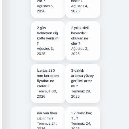
var ?
nedir ?
Ağustos 5,
Ağustos 4,
2026
2026
2 gün
2 yıllık sivil
bekleyen çiğ
havacılık
köfte yenir mi
okuyan ne
?
olur ?
Ağustos 3,
Ağustos 3,
2026
2026
İzeltaş 280
Sıcaklık
mm kerpeten
artarsa yüzey
fiyatları ne
gerilimi artar
kadar ?
mı ?
Temmuz 30,
Temmuz 28,
2026
2026
Karbon fiber
1.7 dolar kaç
çizilir mi ?
TL ?
Temmuz 24,
Temmuz 24,
2026
2026