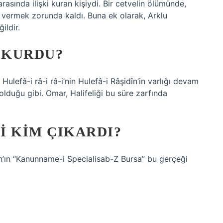
sında ilişki kuran kişiydi. Bir cetvelin ölümünde,
 vermek zorunda kaldı. Buna ek olarak, Arklu
ildir.
 KURDU?
efâ-i râ-i râ-i’nin Hulefâ-i Râşidîn’in varlığı devam
olduğu gibi. Omar, Halifeliği bu süre zarfında
I KIM ÇIKARDI?
han’ın “Kanunname-i Specialisab-Z Bursa” bu gerçeği