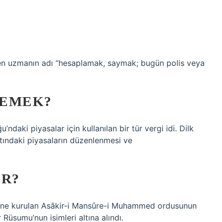
en uzmanın adı “hesaplamak, saymak; bugün polis veya
DEMEK?
daki piyasalar için kullanılan bir tür vergi idi. Dilk
tındaki piyasaların düzenlenmesi ve
IR?
erine kurulan Asâkir-i Mansûre-i Muhammed ordusunun
Rüsumu’nun isimleri altına alındı.