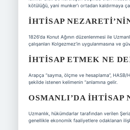
kötülüğü, yani munker’ı ortadan kaldırmaya çal
İHTISAP NEZARETI’NI
1826’da Konut Ağının düzenlenmesi ile Uzmanlı
çalışanları Kolgezmez’in uygulanmasına ve güv
İHTISAP ETMEK NE D
Arapça “sayma, ölçme ve hesaplama”, HASB/H
şekilde istenen kelimenin “anlamına gelir.
OSMANLI’DA IHTISAP 
Uzmanlık, hükümdarlar tarafından verilen Şeria
genellikle ekonomik faaliyetlere odaklanan ilişkil