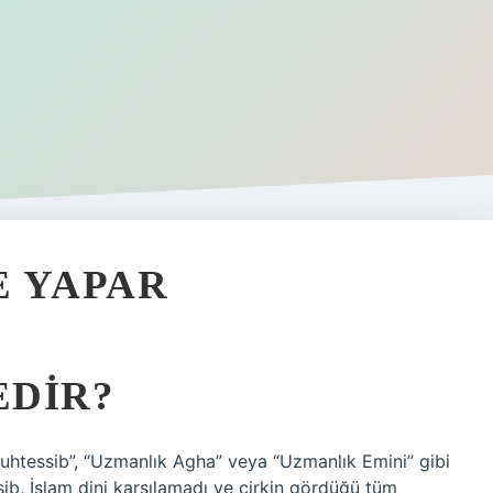
E YAPAR
EDIR?
uhtessib”, “Uzmanlık Agha” veya “Uzmanlık Emini” gibi
sib, İslam dini karşılamadı ve çirkin gördüğü tüm