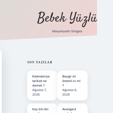
Bebek Yüzlü
Masumiyetin Simgesi
betci
vdcasino güncel giriş
ilbet casino
ilbet yeni giriş
SIDEBAR
SON YAZILAR
Kalenderiye
Beygir mi
tarikatı ne
önemli cc mi
demek ?
?
Ağustos 7,
Ağustos 6,
2026
2026
Kaç bin din
Avangard