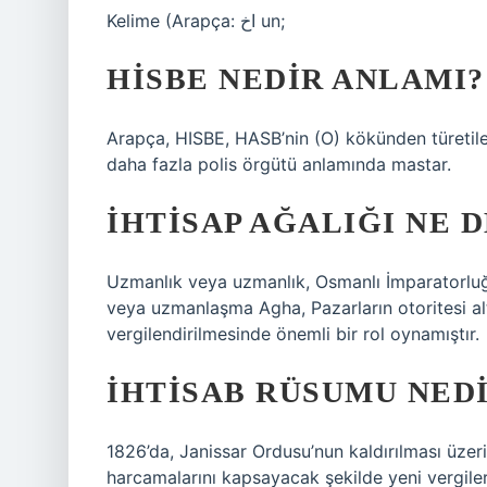
Kelime (Arapça: اخ un;
HISBE NEDIR ANLAMI?
Arapça, HISBE, HASB’nin (O) kökünden türetil
daha fazla polis örgütü anlamında mastar.
İHTISAP AĞALIĞI NE 
Uzmanlık veya uzmanlık, Osmanlı İmparatorluğu’n
veya uzmanlaşma Agha, Pazarların otoritesi al
vergilendirilmesinde önemli bir rol oynamıştır.
İHTISAB RÜSUMU NED
1826’da, Janissar Ordusu’nun kaldırılması üz
harcamalarını kapsayacak şekilde yeni vergiler 