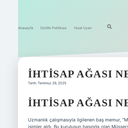
Anasayfa
Gizlilik Politikası
Yasal Uyarı
İHTISAP AĞASI N
Tarih: Temmuz 29, 2025
İHTISAP AĞASI N
Uzmanlık çalışmasıyla ilgilenen baş memur, “M
isimler aldı. Bu kuruluşun başında olan Müsser