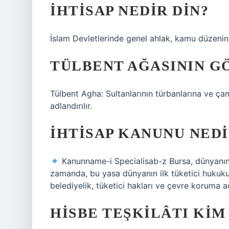
İHTISAP NEDIR DIN?
İslam Devletlerinde genel ahlak, kamu düzeni
TÜLBENT AĞASININ G
Tülbent Agha: Sultanlarının türbanlarına ve ça
adlandırılır.
İHTISAP KANUNU NEDI
Kanunname-i Specialisab-z Bursa, dünyanın e
zamanda, bu yasa dünyanın ilk tüketici hukuku
belediyelik, tüketici hakları ve çevre koruma 
HISBE TEŞKILÂTI KIM