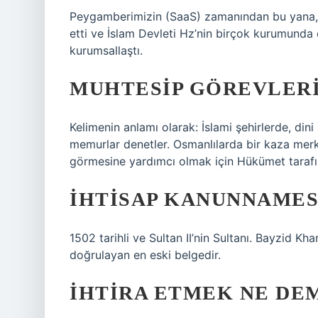
Peygamberimizin (SaaS) zamanından bu yana, Hul
etti ve İslam Devleti Hz’nin birçok kurumunda 
kurumsallaştı.
MUHTESIP GÖREVLERI
Kelimenin anlamı olarak: İslami şehirlerde, dini
memurlar denetler. Osmanlılarda bir kaza merke
görmesine yardımcı olmak için Hükümet tarafınd
İHTISAP KANUNNAMES
1502 tarihli ve Sultan II’nin Sultanı. Bayzid K
doğrulayan en eski belgedir.
İHTIRA ETMEK NE DE