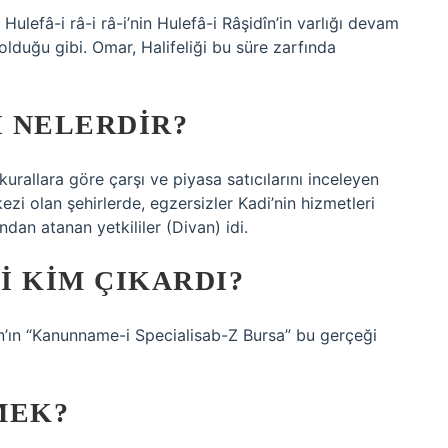
efâ-i râ-i râ-i’nin Hulefâ-i Râşidîn’in varlığı devam
olduğu gibi. Omar, Halifeliği bu süre zarfında
 NELERDIR?
 kurallara göre çarşı ve piyasa satıcılarını inceleyen
zi olan şehirlerde, egzersizler Kadi’nin hizmetleri
an atanan yetkililer (Divan) idi.
I KIM ÇIKARDI?
han’ın “Kanunname-i Specialisab-Z Bursa” bu gerçeği
MEK?