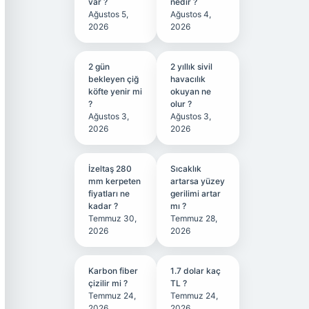
var ?
nedir ?
Ağustos 5,
Ağustos 4,
2026
2026
2 gün
2 yıllık sivil
bekleyen çiğ
havacılık
köfte yenir mi
okuyan ne
?
olur ?
Ağustos 3,
Ağustos 3,
2026
2026
İzeltaş 280
Sıcaklık
mm kerpeten
artarsa yüzey
fiyatları ne
gerilimi artar
kadar ?
mı ?
Temmuz 30,
Temmuz 28,
2026
2026
Karbon fiber
1.7 dolar kaç
çizilir mi ?
TL ?
Temmuz 24,
Temmuz 24,
2026
2026