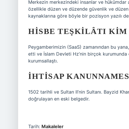
Merkezin merkezindeki insanlar ve hükümdar ara
özellikle düzen ve düzende güvenlik ve düzen
kaynaklarına göre böyle bir pozisyon yazılı değ
HISBE TEŞKILÂTI KIM
Peygamberimizin (SaaS) zamanından bu yana, Hul
etti ve İslam Devleti Hz’nin birçok kurumunda 
kurumsallaştı.
İHTISAP KANUNNAMES
1502 tarihli ve Sultan II’nin Sultanı. Bayzid K
doğrulayan en eski belgedir.
Tarih:
Makaleler