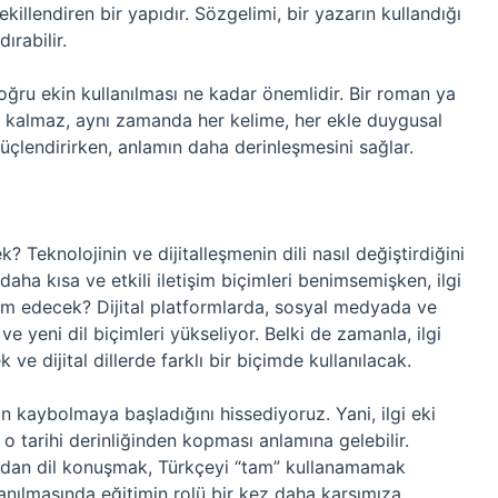
ekillendiren bir yapıdır. Sözgelimi, bir yazarın kullandığı
ırabilir.
ğru ekin kullanılması ne kadar önemlidir. Bir roman ya
la kalmaz, aynı zamanda her kelime, her ekle duygusal
 güçlendirirken, anlamın daha derinleşmesini sağlar.
k? Teknolojinin ve dijitalleşmenin dili nasıl değiştirdiğini
 daha kısa ve etkili iletişim biçimleri benimsemişken, ilgi
am edecek? Dijital platformlarda, sosyal medyada ve
 ve yeni dil biçimleri yükseliyor. Belki de zamanla, ilgi
ve dijital dillerde farklı bir biçimde kullanılacak.
 kaybolmaya başladığını hissediyoruz. Yani, ilgi eki
 o tarihi derinliğinden kopması anlamına gelebilir.
madan dil konuşmak, Türkçeyi “tam” kullanamamak
anılmasında eğitimin rolü bir kez daha karşımıza