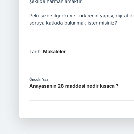
şekilde harmanlamaktır.
Peki sizce ilgi eki ve Türkçenin yapısı, dijital
soruya katkıda bulunmak ister misiniz?
Tarih:
Makaleler
Önceki Yazı
Anayasanın 28 maddesi nedir kısaca ?