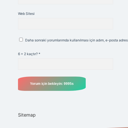
Web Sitesi
Daha sonraki yorumlarımda kullanılması için adım, e-posta adresi
6 + 2 kaçtır?
*
Sitemap