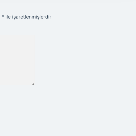
r
*
ile işaretlenmişlerdir