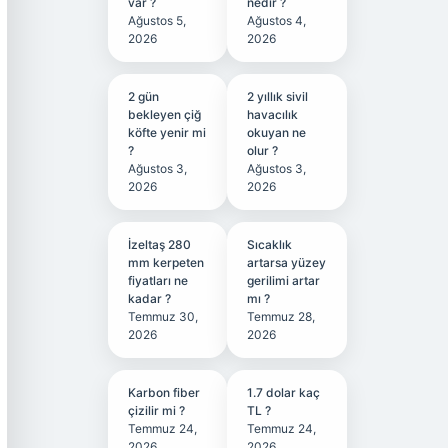
var ?
nedir ?
Ağustos 5,
Ağustos 4,
2026
2026
2 gün
2 yıllık sivil
bekleyen çiğ
havacılık
köfte yenir mi
okuyan ne
?
olur ?
Ağustos 3,
Ağustos 3,
2026
2026
İzeltaş 280
Sıcaklık
mm kerpeten
artarsa yüzey
fiyatları ne
gerilimi artar
kadar ?
mı ?
Temmuz 30,
Temmuz 28,
2026
2026
Karbon fiber
1.7 dolar kaç
çizilir mi ?
TL ?
Temmuz 24,
Temmuz 24,
2026
2026