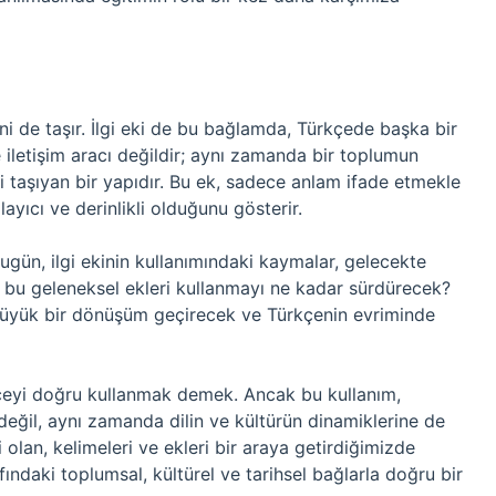
erini de taşır. İlgi eki de bu bağlamda, Türkçede başka bir
e iletişim aracı değildir; aynı zamanda bir toplumun
ini taşıyan bir yapıdır. Bu ek, sadece anlam ifade etmekle
ıcı ve derinlikli olduğunu gösterir.
ugün, ilgi ekinin kullanımındaki kaymalar, gelecekte
il, bu geleneksel ekleri kullanmayı ne kadar sürdürecek?
e büyük bir dönüşüm geçirecek ve Türkçenin evriminde
kçeyi doğru kullanmak demek. Ancak bu kullanım,
e değil, aynı zamanda dilin ve kültürün dinamiklerine de
i olan, kelimeleri ve ekleri bir araya getirdiğimizde
ındaki toplumsal, kültürel ve tarihsel bağlarla doğru bir