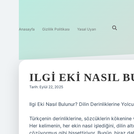
Anasayfa
Gizlilik Politikası
Yasal Uyarı
ILGI EKI NASIL 
Tarih: Eylül 22, 2025
Ilgi Eki Nasıl Bulunur? Dilin Derinliklerine Yolcu
Türkçenin derinliklerine, sözcüklerin kökenine 
Her kelimenin, her ekin nasıl işlediğini, dilin a
çözüyormuş gibi hissettiriyor. Bugün, biraz dah