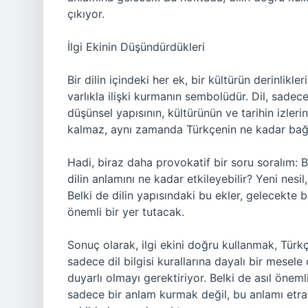
çıkıyor.
İlgi Ekinin Düşündürdükleri
Bir dilin içindeki her ek, bir kültürün derinlikl
varlıkla ilişki kurmanın sembolüdür. Dil, sadec
düşünsel yapısının, kültürünün ve tarihin izler
kalmaz, aynı zamanda Türkçenin ne kadar bağlay
Hadi, biraz daha provokatif bir soru soralım: B
dilin anlamını ne kadar etkileyebilir? Yeni nes
Belki de dilin yapısındaki bu ekler, gelecekt
önemli bir yer tutacak.
Sonuç olarak, ilgi ekini doğru kullanmak, Tür
sadece dil bilgisi kurallarına dayalı bir mesel
duyarlı olmayı gerektiriyor. Belki de asıl öneml
sadece bir anlam kurmak değil, bu anlamı etraf