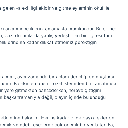
elen -a eki, ilgi ekidir ve gitme eyleminin okul ile
eki anlam inceliklerini anlamakla mümkündür. Bu ek her
, bazı durumlarda yanlış yerleştirilen bir ilgi eki tüm
celiklerine ne kadar dikkat etmemiz gerektiğini
kalmaz, aynı zamanda bir anlam derinliği de oluşturur.
endirir. Bu ekin en önemli özelliklerinden biri, anlatımda
 bir yere gitmekten bahsederken, nereye gittiğini
ayın başkahramanıyla değil, olayın içinde bulunduğu
 etkilerine bakalım. Her ne kadar dilde başka ekler de
akademik ve edebi eserlerde çok önemli bir yer tutar. Bu,