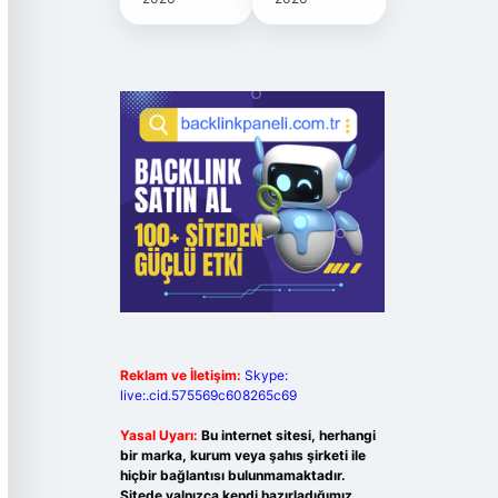
Reklam ve İletişim:
Skype:
live:.cid.575569c608265c69
Yasal Uyarı:
Bu internet sitesi, herhangi
bir marka, kurum veya şahıs şirketi ile
hiçbir bağlantısı bulunmamaktadır.
Sitede yalnızca kendi hazırladığımız