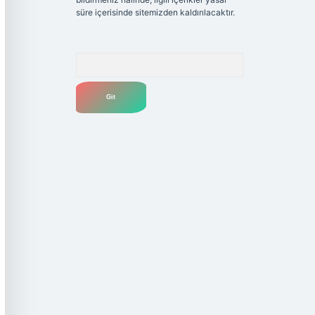
süre içerisinde sitemizden kaldırılacaktır.
Arama