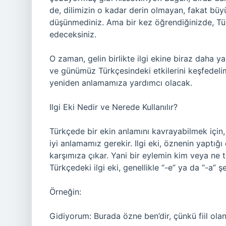
de, dilimizin o kadar derin olmayan, fakat bü
düşünmediniz. Ama bir kez öğrendiğinizde, Tü
edeceksiniz.
O zaman, gelin birlikte ilgi ekine biraz daha
ve günümüz Türkçesindeki etkilerini keşfedeli
yeniden anlamamıza yardımcı olacak.
Ilgi Eki Nedir ve Nerede Kullanılır?
Türkçede bir ekin anlamını kavrayabilmek için, o
iyi anlamamız gerekir. Ilgi eki, öznenin yaptığı 
karşımıza çıkar. Yani bir eylemin kim veya ne ta
Türkçedeki ilgi eki, genellikle “-e” ya da “-a” şe
Örneğin:
Gidiyorum: Burada özne ben’dir, çünkü fiil olan 