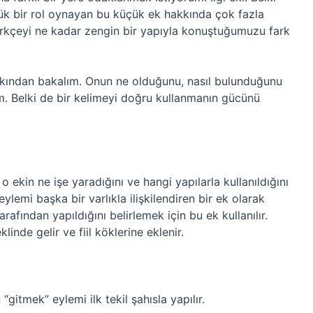
yük bir rol oynayan bu küçük ek hakkında çok fazla
rkçeyi ne kadar zengin bir yapıyla konuştuğumuzu fark
 yakından bakalım. Onun ne olduğunu, nasıl bulunduğunu
m. Belki de bir kelimeyi doğru kullanmanın gücünü
 ekin ne işe yaradığını ve hangi yapılarla kullanıldığını
eylemi başka bir varlıkla ilişkilendiren bir ek olarak
rafından yapıldığını belirlemek için bu ek kullanılır.
klinde gelir ve fiil köklerine eklenir.
“gitmek” eylemi ilk tekil şahısla yapılır.