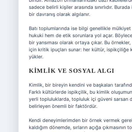
biridir. Amazon ormanlarındaki bazı kabilelerd
sadece belirli kişiler arasında sınırlıdır. Bura
bir davranış olarak algılanır.
Batı toplumlarında ise bilgi genellikle mülkiyet ve
hukuki hem de etik sorunlara yol açar. Böylece 
bir yansıması olarak ortaya çıkar. Bu örnekler,
için kritik ipuçları sunar: her kültür, ispikçil
yükler.
KIMLIK VE SOSYAL ALGI
Kimlik, bir bireyin kendini ve başkaları tarafı
Farklı kültürlerde ispikçilik, bu kimlik oluşum
yerli topluluklarda, topluluk içi güveni sarsan d
belirleyen önemli bir faktördür.
Kendi deneyimlerimden bir örnek vermek gere
kaldığım dönemde, sırların açığa çıkmasının top