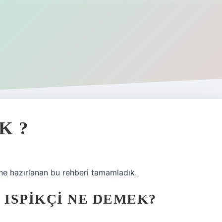
K ?
ne hazırlanan bu rehberi tamamladık.
 ISPIKÇI NE DEMEK?