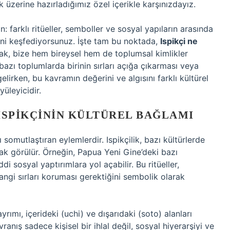
üzerine hazırladığımız özel içerikle karşınızdayız.
in: farklı ritüeller, semboller ve sosyal yapıların arasında
rini keşfediyorsunuz. İşte tam bu noktada,
Ispikçi ne
k, bize hem bireysel hem de toplumsal kimlikler
, bazı toplumlarda birinin sırları açığa çıkarması veya
elirken, bu kavramın değerini ve algısını farklı kültürel
üleyicidir.
ISPIKÇININ KÜLTÜREL BAĞLAMI
 somutlaştıran eylemlerdir. Ispikçilik, bazı kültürlerde
ak görülür. Örneğin, Papua Yeni Gine’deki bazı
di sosyal yaptırımlara yol açabilir. Bu ritüeller,
hangi sırları koruması gerektiğini sembolik olarak
rımı, içerideki (uchi) ve dışarıdaki (soto) alanları
vranış sadece kişisel bir ihlal değil, sosyal hiyerarşiyi ve