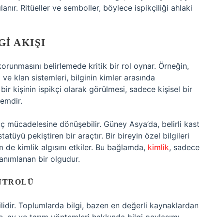
nır. Ritüeller ve semboller, böylece ispikçiliği ahlaki
GI AKIŞI
 korunmasını belirlemede kritik bir rol oynar. Örneğin,
ı ve klan sistemleri, bilginin kimler arasında
 bir kişinin ispikçi olarak görülmesi, sadece kişisel bir
lemdir.
güç mücadelesine dönüşebilir. Güney Asya’da, belirli kast
atüyü pekiştiren bir araçtır. Bir bireyin özel bilgileri
 de kimlik algısını etkiler. Bu bağlamda,
kimlik
, sadece
anımlanan bir olgudur.
NTROLÜ
kilidir. Toplumlarda bilgi, bazen en değerli kaynaklardan