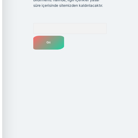
süre içerisinde sitemizden kaldırılacaktır.
Arama