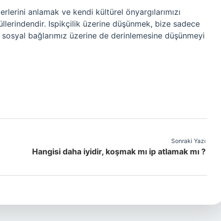
erlerini anlamak ve kendi kültürel önyargılarımızı
llerindendir. Ispikçilik üzerine düşünmek, bize sadece
ve sosyal bağlarımız üzerine de derinlemesine düşünmeyi
Sonraki Yazı
Hangisi daha iyidir, koşmak mı ip atlamak mı ?