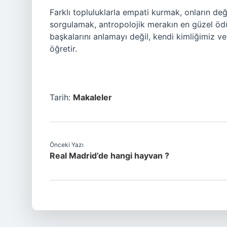
Farklı topluluklarla empati kurmak, onların değ
sorgulamak, antropolojik merakın en güzel ödü
başkalarını anlamayı değil, kendi kimliğimiz 
öğretir.
Tarih:
Makaleler
Önceki Yazı
Real Madrid’de hangi hayvan ?