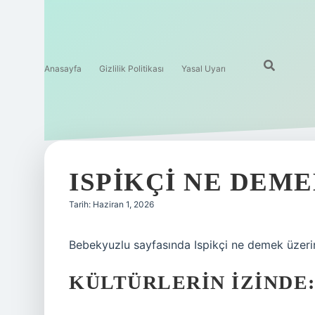
Anasayfa
Gizlilik Politikası
Yasal Uyarı
ISPIKÇI NE DEME
Tarih: Haziran 1, 2026
Bebekyuzlu sayfasında Ispikçi ne demek üzeri
KÜLTÜRLERIN İZINDE: