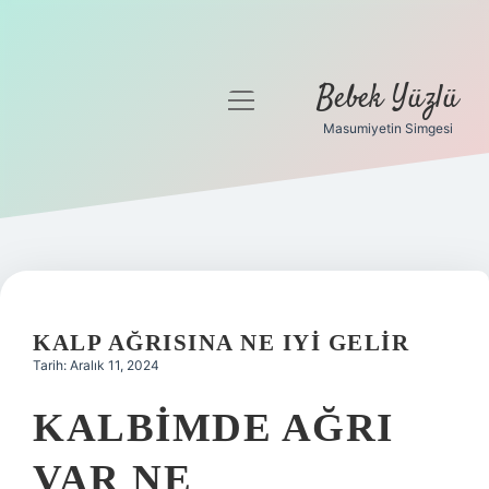
Bebek Yüzlü
menüyü
aç
Masumiyetin Simgesi
Anasayfa
Gizlilik Politikası
Yasal Uyarı
KALP AĞRISINA NE IYI GELIR
Tarih: Aralık 11, 2024
KALBIMDE AĞRI
VAR NE