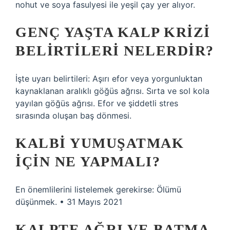
nohut ve soya fasulyesi ile yeşil çay yer alıyor.
GENÇ YAŞTA KALP KRIZI
BELIRTILERI NELERDIR?
İşte uyarı belirtileri: Aşırı efor veya yorgunluktan
kaynaklanan aralıklı göğüs ağrısı. Sırta ve sol kola
yayılan göğüs ağrısı. Efor ve şiddetli stres
sırasında oluşan baş dönmesi.
KALBI YUMUŞATMAK
IÇIN NE YAPMALI?
En önemlilerini listelemek gerekirse: Ölümü
düşünmek. • 31 Mayıs 2021
KALPTE AĞRI VE BATMA