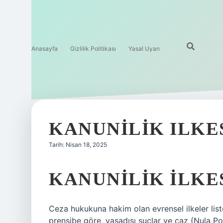
Anasayfa
Gizlilik Politikası
Yasal Uyarı
KANUNILIK ILKE
Tarih: Nisan 18, 2025
KANUNILIK ILKE
Ceza hukukuna hakim olan evrensel ilkeler liste
prensibe göre, yasadışı suçlar ve caz (Nula P