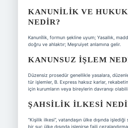
KANUNILIK VE HUKUK
NEDIR?
Kanunîlik, formun şekline uyum; Yasallık, madd
doğru ve ahlaktır; Meşruiyet anlamına gelir.
KANUNSUZ IŞLEM NED
Düzensiz prosedür genellikle yasalara, düzenlem
tür işlemler, B. Express haksız karlar, rekabeti
için kurumların veya bireylerin davranışı olabili
ŞAHSILIK ILKESI NED
“Kişilik ilkesi”, vatandaşın ülke dışında işledi
bir suç ülke dışında işlenirse faili cezalandırm