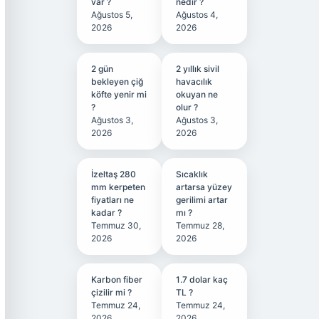
var ?
nedir ?
Ağustos 5,
Ağustos 4,
2026
2026
2 gün
2 yıllık sivil
bekleyen çiğ
havacılık
köfte yenir mi
okuyan ne
?
olur ?
Ağustos 3,
Ağustos 3,
2026
2026
İzeltaş 280
Sıcaklık
mm kerpeten
artarsa yüzey
fiyatları ne
gerilimi artar
kadar ?
mı ?
Temmuz 30,
Temmuz 28,
2026
2026
Karbon fiber
1.7 dolar kaç
çizilir mi ?
TL ?
Temmuz 24,
Temmuz 24,
2026
2026