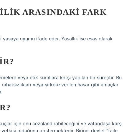
ILIK ARASINDAKI FARK
i yasaya uyumu ifade eder. Yasallık ise esas olarak
IR?
elere veya etik kurallara karşı yapılan bir süreçtir. Bu
n rahatsızlıkları veya şirkete verilen hasar gibi amaçlar
r.
IR?
ği suçlar için onu cezalandırabileceğini ve vatandaşa karşı
a yetkisi olduğunu göstermektedir. Birinci devlet “faile