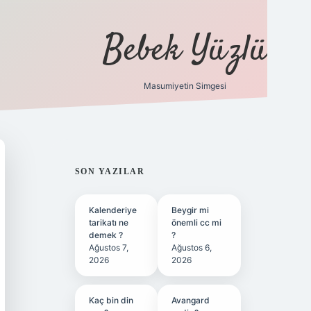
Bebek Yüzlü
Masumiyetin Simgesi
betci
vdcasino güncel giriş
ilbet casino
ilbet yeni giriş
Betex
SIDEBAR
SON YAZILAR
Kalenderiye
Beygir mi
tarikatı ne
önemli cc mi
demek ?
?
Ağustos 7,
Ağustos 6,
2026
2026
Kaç bin din
Avangard