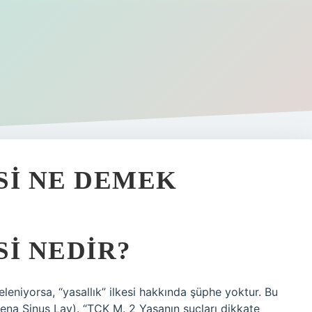
SI NE DEMEK
SI NEDIR?
leniyorsa, “yasallık” ilkesi hakkında şüphe yoktur. Bu
oena Sinus Lay). “TCK M. 2 Yasanın suçları dikkate