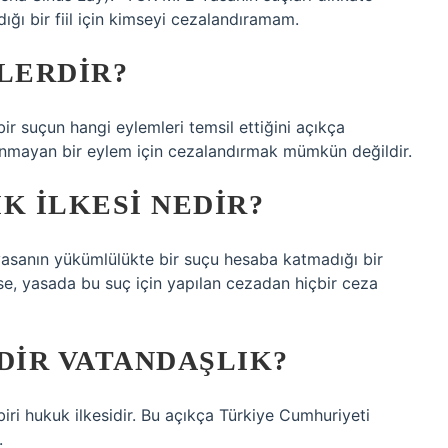
ğı bir fiil için kimseyi cezalandıramam.
LERDIR?
ir suçun hangi eylemleri temsil ettiğini açıkça
mlanmayan bir eylem için cezalandırmak mümkün değildir.
K ILKESI NEDIR?
yasanın yükümlülükte bir suçu hesaba katmadığı bir
yse, yasada bu suç için yapılan cezadan hiçbir ceza
DIR VATANDAŞLIK?
biri hukuk ilkesidir. Bu açıkça Türkiye Cumhuriyeti
.