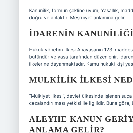
Kanunîlik, formun şekline uyum; Yasallık, madd
doğru ve ahlaktır; Meşruiyet anlamına gelir.
İDARENIN KANUNILIĞI
Hukuk yönetim ilkesi Anayasanın 123. maddesine 
bütündür ve yasa tarafından düzenlenir. İdaren
ilkelerine dayanmaktadır. Kamu hukuki kişi yas
MULKILIK ILKESI NED
“Mülkiyet ilkesi”, devlet ülkesinde işlenen suça
cezalandırılması yetkisi ile ilgilidir. Buna göre,
ALEYHE KANUN GERIY
ANLAMA GELIR?