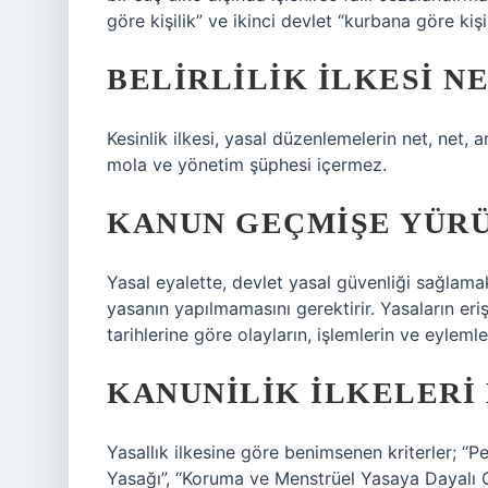
göre kişilik” ve ikinci devlet “kurbana göre kişili
BELIRLILIK ILKESI N
Kesinlik ilkesi, yasal düzenlemelerin net, net, a
mola ve yönetim şüphesi içermez.
KANUN GEÇMIŞE YÜR
Yasal eyalette, devlet yasal güvenliği sağlamak
yasanın yapılmamasını gerektirir. Yasaların eri
tarihlerine göre olayların, işlemlerin ve eyleml
KANUNILIK ILKELERI
Yasallık ilkesine göre benimsenen kriterler; “Pe
Yasağı”, “Koruma ve Menstrüel Yasaya Dayalı 