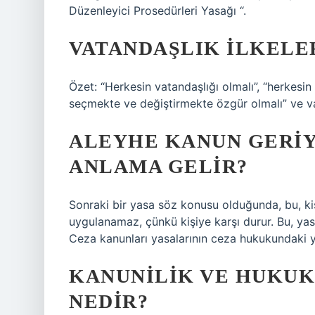
Düzenleyici Prosedürleri Yasağı “.
VATANDAŞLIK ILKELE
Özet: “Herkesin vatandaşlığı olmalı”, “herkesin
seçmekte ve değiştirmekte özgür olmalı” ve vat
ALEYHE KANUN GERIY
ANLAMA GELIR?
Sonraki bir yasa söz konusu olduğunda, bu, kiş
uygulanamaz, çünkü kişiye karşı durur. Bu, yasa
Ceza kanunları yasalarının ceza hukukundaki ya
KANUNILIK VE HUKUK
NEDIR?