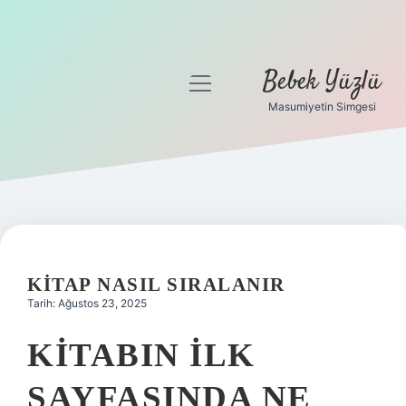
Bebek Yüzlü
menüyü
aç
Masumiyetin Simgesi
Anasayfa
Gizlilik Politikası
Yasal Uyarı
KITAP NASIL SIRALANIR
Tarih: Ağustos 23, 2025
KITABIN ILK
SAYFASINDA NE