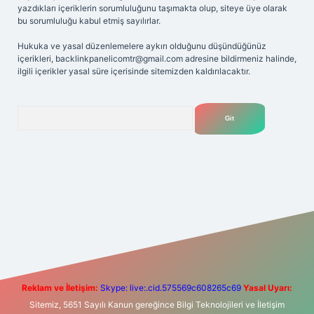
yazdıkları içeriklerin sorumluluğunu taşımakta olup, siteye üye olarak
bu sorumluluğu kabul etmiş sayılırlar.
Hukuka ve yasal düzenlemelere aykırı olduğunu düşündüğünüz
içerikleri,
backlinkpanelicomtr@gmail.com
adresine bildirmeniz halinde,
ilgili içerikler yasal süre içerisinde sitemizden kaldırılacaktır.
Arama
iriş
Betexper giriş adresi
betexper.xyz
m elexbet
Reklam ve İletişim:
Skype: live:.cid.575569c608265c69
Yasal Uyarı:
Sitemiz, 5651 Sayılı Kanun gereğince Bilgi Teknolojileri ve İletişim