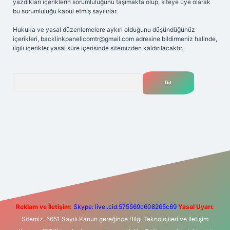
yazdıkları içeriklerin sorumluluğunu taşımakta olup, siteye üye olarak
bu sorumluluğu kabul etmiş sayılırlar.
Hukuka ve yasal düzenlemelere aykırı olduğunu düşündüğünüz
içerikleri,
backlinkpanelicomtr@gmail.com
adresine bildirmeniz halinde,
ilgili içerikler yasal süre içerisinde sitemizden kaldırılacaktır.
Arama
iş adresi
betexper.xyz
m elexbet
Reklam ve İletişim:
Skype: live:.cid.575569c608265c69
Yasal Uyarı:
Sitemiz, 5651 Sayılı Kanun gereğince Bilgi Teknolojileri ve İletişim