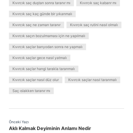
Kıvırcık saç duştan sonra taranır mı
Kıvırcık saç kabarır mı
Kıvırcık saç kaç günde bir yıkanmalı
Kıvırcık saç ne zaman taranır
Kıvırcık saç rutini nasıl olmalı
Kıvırcık saçın bozulmaması için ne yapılmalı
Kıvırcık saçlar banyodan sonra ne yapmalı
Kıvırcık saçlar gece nasıl yatmalı
Kıvırcık saçlar hangi tarakla taranmalı
Kıvırcık saçlar nasıl düz olur
Kıvırcık saçlar nasıl taranmalı
Saç ıslakken taranır mı
Önceki Yazı
Aklı Kalmak Deyiminin Anlamı Nedir