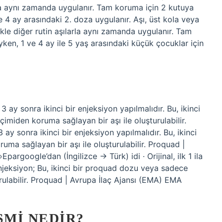
arla aynı zamanda uygulanır. Tam koruma için 2 kutuya
 ile 4 ay arasındaki 2. doza uygulanır. Aşı, üst kola veya
ikle diğer rutin aşılarla aynı zamanda uygulanır. Tam
yken, 1 ve 4 ay ile 5 yaş arasındaki küçük çocuklar için
3 ay sonra ikinci bir enjeksiyon yapılmalıdır. Bu, ikinci
imiden koruma sağlayan bir aşı ile oluşturulabilir.
 ay sonra ikinci bir enjeksiyon yapılmalıdır. Bu, ikinci
ma sağlayan bir aşı ile oluşturulabilir. Proquad |
argoogle’dan (İngilizce → Türk) idi · Orijinal, ilk 1 ila
 enjeksiyon; Bu, ikinci bir proquad dozu veya sadece
rulabilir. Proquad | Avrupa İlaç Ajansı (EMA) EMA
ISMI NEDIR?