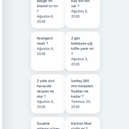
Beygir mi
Kaç bin din
önemli cc mi
var ?
?
Ağustos 5,
Ağustos 6,
2026
2026
Avangard
2 gün
nedir ?
bekleyen çiğ
Ağustos 4,
köfte yenir mi
2026
?
Ağustos 3,
2026
2 yıllık sivil
İzeltaş 280
havacılık
mm kerpeten
okuyan ne
fiyatları ne
olur ?
kadar ?
Ağustos 3,
Temmuz 30,
2026
2026
Sıcaklık
Karbon fiber
artarsa yüzey
çizilir mi ?