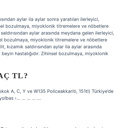
ından aylar ila aylar sonra yaratılan ilerleyici,
insel bozulmaya, miyoklonik titremelere ve nöbetlere
saldırısından aylar arasında meydana gelen ilerleyici,
nsel bozulmaya, miyoklonik titremelere ve nöbetlere
t, kızamık saldırısından aylar ila aylar arasında
r beyin hastalığıdır. Zihinsel bozulmaya, miyoklonik
AÇ TL?
ok A, C, Y ve W135 Policeakkariti, 151tl) Türkiye’de
basyolbas ›… … … … …