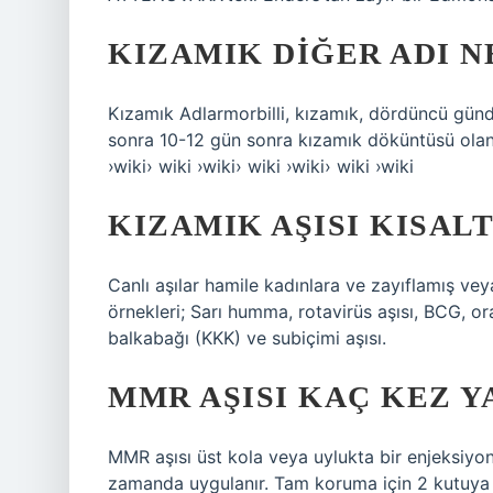
KIZAMIK DIĞER ADI N
Kızamık Adlarmorbilli, kızamık, dördüncü günd
sonra 10-12 gün sonra kızamık döküntüsü olan bi
›wiki› wiki ›wiki› wiki ›wiki› wiki ›wiki
KIZAMIK AŞISI KISALT
Canlı aşılar hamile kadınlara ve zayıflamış vey
örnekleri; Sarı humma, rotavirüs aşısı, BCG, o
balkabağı (KKK) ve subiçimi aşısı.
MMR AŞISI KAÇ KEZ Y
MMR aşısı üst kola veya uylukta bir enjeksiyon o
zamanda uygulanır. Tam koruma için 2 kutuya iht