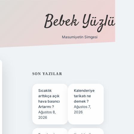
Bebek Yüzlü
Masumiyetin Simgesi
betci
vdcasino güncel giriş
ilbet casino
ilbet yeni giriş
Betex
SIDEBAR
SON YAZILAR
Sıcaklık
Kalenderiye
arttıkça açık
tarikatı ne
hava basıncı
demek ?
Artarmı ?
Ağustos 7,
Ağustos 8,
2026
2026