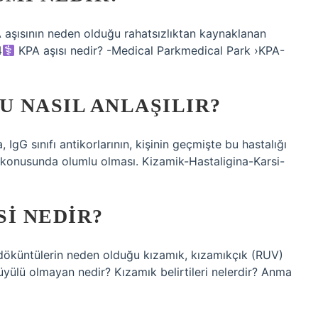
A aşısının neden olduğu rahatsızlıktan kaynaklanan
‍
KPA aşısı nedir? -Medical Parkmedical Park ›KPA-
U NASIL ANLAŞILIR?
, IgG sınıfı antikorlarının, kişinin geçmişte bu hastalığı
ı konusunda olumlu olması. Kizamik-Hastaligina-Karsi-
I NEDIR?
 döküntülerin neden olduğu kızamık, kızamıkçık (RUV)
Büyülü olmayan nedir? Kızamık belirtileri nelerdir? Anma