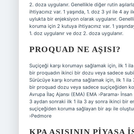
2. doza uygulanır. Genellikle diğer rutin aşıl
ihtiyacınız var. 1 yaşında, 1. doz 3 yıl ile 4 ay
uylukta bir enjeksiyon olarak uygulanır. Genell
koruma için 2 kutuya ihtiyacınız var. 1 yaşında
1. doz uygulanır ve doz 2. doza uygulanır.
PROQUAD NE AŞISI?
Suçiçeği karşı korumayı sağlamak için, ilk 1 ila 
bir proquadın ikinci bir dozu veya sadece subiç
Sürücüye karşı koruma sağlamak için, ilk 1 ila 3
bir proquad dozu veya sadece suçiçeğiden koru
Avrupa İlaç Ajansı (EMA) EMA ›Parama› İnsan ›Ep
3 aydan sonraki ilk 1 ila 3 ay sonra ikinci bir
suçiçeğiden koruma sağlayan bir aşı ile oluştu
›Pedmore
KPA AŞISININ PIYASA 