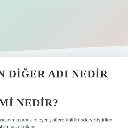
N DIĞER ADI NEDIR
SMI NEDIR?
aşısının kızamık bileşeni, hücre kültüründe yetiştirilen
on suşu kullanır.