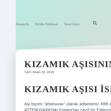
Anasayfa
Gizlilik Politikası
Yasal Uyarı
KIZAMIK AŞISINI
Tarih: Nisan 30, 2025
KIZAMIK AŞISI I
Aşı biçimi “attenuvax” olarak adlandırılır. KKK 
ATTENUVAXX’teki Enders’tan zayıf bir Edmonst