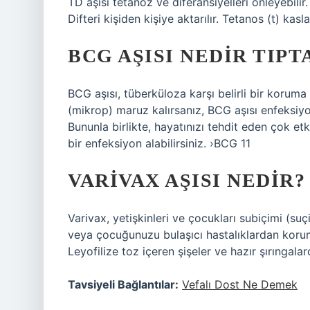
TD aşısı tetanoz ve diferansiyelleri önleyebilir
Difteri kişiden kişiye aktarılır. Tetanos (t) kasl
BCG AŞISI NEDIR TIPT
BCG aşısı, tüberküloza karşı belirli bir koruma 
(mikrop) maruz kalırsanız, BCG aşısı enfeksi
Bununla birlikte, hayatınızı tehdit eden çok etkil
bir enfeksiyon alabilirsiniz. ›BCG 11
VARIVAX AŞISI NEDIR?
Varivax, yetişkinleri ve çocukları subiçimi (suç
veya çocuğunuzu bulaşıcı hastalıklardan koruma
Leyofilize toz içeren şişeler ve hazır şırıngal
Tavsiyeli Bağlantılar:
Vefalı Dost Ne Demek