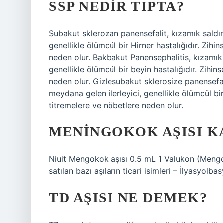
SSP NEDIR TIPTA?
Subakut sklerozan panensefalit, kızamık saldırıs
genellikle ölümcül bir Hirner hastalığıdır. Zih
neden olur. Bakbakut Panensephalitis, kızamık 
genellikle ölümcül bir beyin hastalığıdır. Zihi
neden olur. Gizlesubakut sklerosize panensefali
meydana gelen ilerleyici, genellikle ölümcül bi
titremelere ve nöbetlere neden olur.
MENINGOKOK AŞISI K
Niuit Mengokok aşısı 0.5 mL 1 Valukon (Mengok
satılan bazı aşıların ticari isimleri – İlyasyol
TD AŞISI NE DEMEK?