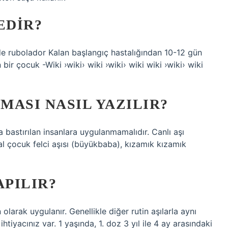
EDIR?
e rubolador Kalan başlangıç ​​hastalığından 10-12 gün
r çocuk -Wiki ›wiki› wiki ›wiki› wiki wiki ›wiki› wiki
MASI NASIL YAZILIR?
a bastırılan insanlara uygulanmamalıdır. Canlı aşı
ral çocuk felci aşısı (büyükbaba), kızamık kızamık
APILIR?
larak uygulanır. Genellikle diğer rutin aşılarla aynı
iyacınız var. 1 yaşında, 1. doz 3 yıl ile 4 ay arasındaki