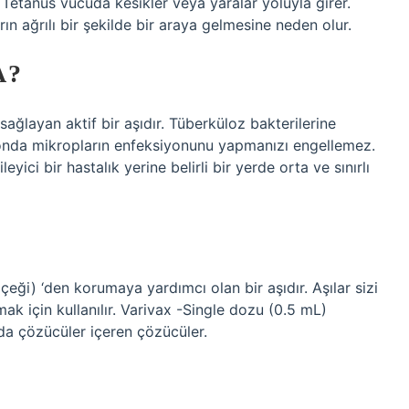
. Tetanus vücuda kesikler veya yaralar yoluyla girer.
arın ağrılı bir şekilde bir araya gelmesine neden olur.
A?
sağlayan aktif bir aşıdır. Tüberküloz bakterilerine
yonda mikropların enfeksiyonunu yapmanızı engellemez.
eyici bir hastalık yerine belirli bir yerde orta ve sınırlı
içeği) ‘den korumaya yardımcı olan bir aşıdır. Aşılar sizi
k için kullanılır. Varivax -Single dozu (0.5 mL)
arda çözücüler içeren çözücüler.