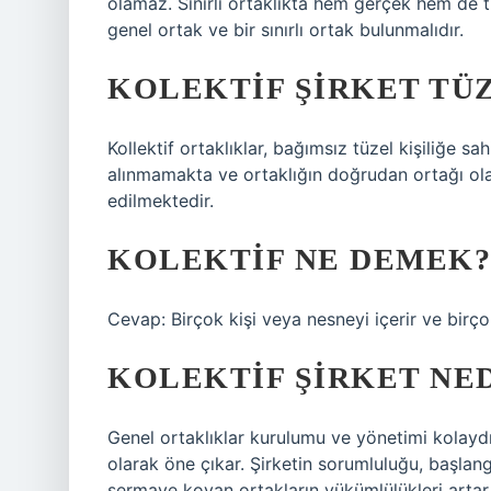
olamaz. Sınırlı ortaklıkta hem gerçek hem de tüze
genel ortak ve bir sınırlı ortak bulunmalıdır.
KOLEKTIF ŞIRKET TÜZ
Kollektif ortaklıklar, bağımsız tüzel kişiliğe sah
alınmamakta ve ortaklığın doğrudan ortağı olan
edilmektedir.
KOLEKTIF NE DEMEK?
Cevap: Birçok kişi veya nesneyi içerir ve birço
KOLEKTIF ŞIRKET NED
Genel ortaklıklar kurulumu ve yönetimi kolaydır
olarak öne çıkar. Şirketin sorumluluğu, başlan
sermaye koyan ortakların yükümlülükleri artar