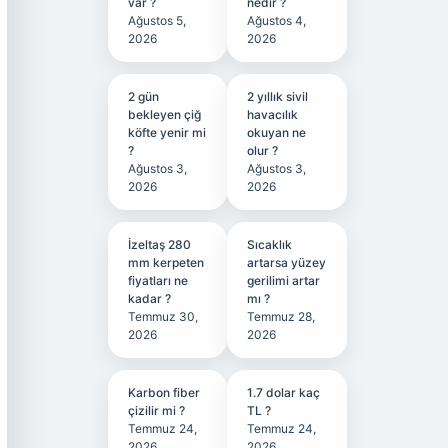
var ?
nedir ?
Ağustos 5,
Ağustos 4,
2026
2026
2 gün
2 yıllık sivil
bekleyen çiğ
havacılık
köfte yenir mi
okuyan ne
?
olur ?
Ağustos 3,
Ağustos 3,
2026
2026
İzeltaş 280
Sıcaklık
mm kerpeten
artarsa yüzey
fiyatları ne
gerilimi artar
kadar ?
mı ?
Temmuz 30,
Temmuz 28,
2026
2026
Karbon fiber
1.7 dolar kaç
çizilir mi ?
TL ?
Temmuz 24,
Temmuz 24,
2026
2026