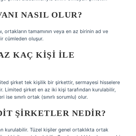
ANI NASIL OLUR?
nı, ortakların tamamının veya en az birinin ad ve
bir cümleden oluşur.
AZ KAÇ KIŞI ILE
ted şirket tek kişilik bir şirkettir, sermayesi hisselere
 Limited şirket en az iki kişi tarafından kurulabilir,
i ise sınırlı ortak (sınırlı sorumlu) olur.
IT ŞIRKETLER NEDIR?
 kurulabilir. Tüzel kişiler genel ortaklıkta ortak