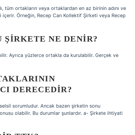
dı, tüm ortakların veya ortaklardan en az birinin adını ve
i içerir. Örneğin, Recep Can Kollektif Şirketi veya Recep
 ŞIRKETE NE DENIR?
bilir. Ayrıca yüzlerce ortakla da kurulabilir. Gerçek ve
TAKLARININ
CI DERECEDIR?
eselsil sorumludur. Ancak bazen şirketin sonu
su olabilir. Bu durumlar şunlardır. a- Şirkete ihtiyati