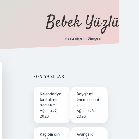
Bebek Yüzlü
Masumiyetin Simgesi
betci
vdcasino güncel giriş
ilbet casino
ilbet yeni giriş
Bete
SIDEBAR
SON YAZILAR
Kalenderiye
Beygir mi
tarikatı ne
önemli cc mi
demek ?
?
Ağustos 7,
Ağustos 6,
2026
2026
Kaç bin din
Avangard