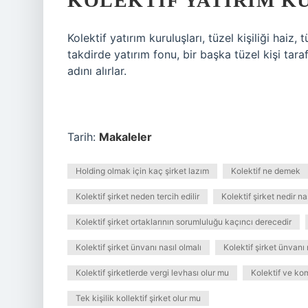
KOLEKTIF YATIRIM K
Kolektif yatırım kuruluşları, tüzel kişiliği haiz, t
takdirde yatırım fonu, bir başka tüzel kişi tar
adını alırlar.
Tarih:
Makaleler
Holding olmak için kaç şirket lazım
Kolektif ne demek
Kolektif şirket neden tercih edilir
Kolektif şirket nedir na
Kolektif şirket ortaklarının sorumluluğu kaçıncı derecedir
Kolektif şirket ünvanı nasıl olmalı
Kolektif şirket ünvanı 
Kolektif şirketlerde vergi levhası olur mu
Kolektif ve kom
Tek kişilik kollektif şirket olur mu