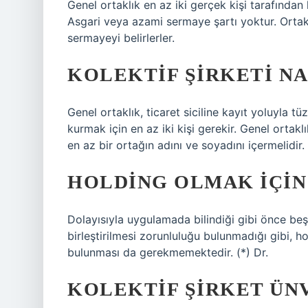
Genel ortaklık en az iki gerçek kişi tarafından 
Asgari veya azami sermaye şartı yoktur. Ortakl
sermayeyi belirlerler.
KOLEKTIF ŞIRKETI N
Genel ortaklık, ticaret siciline kayıt yoluyla tü
kurmak için en az iki kişi gerekir. Genel ortakl
en az bir ortağın adını ve soyadını içermelidir.
HOLDING OLMAK IÇIN
Dolayısıyla uygulamada bilindiği gibi önce beş
birleştirilmesi zorunluluğu bulunmadığı gibi, h
bulunması da gerekmemektedir. (*) Dr.
KOLEKTIF ŞIRKET ÜNV