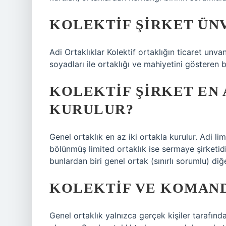
KOLEKTIF ŞIRKET ÜNV
Adi Ortaklıklar Kolektif ortaklığın ticaret unva
soyadları ile ortaklığı ve mahiyetini gösteren 
KOLEKTIF ŞIRKET EN 
KURULUR?
Genel ortaklık en az iki ortakla kurulur. Adi limi
bölünmüş limited ortaklık ise sermaye şirketidir.
bunlardan biri genel ortak (sınırlı sorumlu) diğer
KOLEKTIF VE KOMAND
Genel ortaklık yalnızca gerçek kişiler tarafından