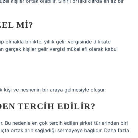
l kişiler ortak olabilir. Sınırlı ortaklıklarda en az bir
EL MI?
ip olmakla birlikte, yıllık gelir vergisinde dikkate
 gerçek kişiler gelir vergisi mükellefi olarak kabul
k kişi ve nesnenin bir araya gelmesiyle oluşur.
EN TERCIH EDILIR?
. Bu nedenle en çok tercih edilen şirket türlerinden biri
gıçta ortakların sağladığı sermayeye bağlıdır. Daha fazla
.