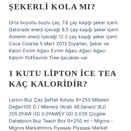
ŞEKERLI KOLA MI?
Orta boyutlu buzlu çay, 7.6 çay kaşığı şeker içerir.
Gatorade enerji içeceği 8,5 çay kaşığı şeker içerir.
Annenin enerji içeceği 12.3 çay kaşığı şeker içerir.
Coca Cola’da 5 Mart 2013 Diyarları, Şeker ve
Kalori Evrim Ağacı Evrim Ağacı Ağacı Ağacı
Kaloril-1045evrim Tree-Ijacakler var
1 KUTU LIPTON ICE TEA
KAÇ KALORIDIR?
Lipton Buz Çay Şeftali Kutusu 9×250 Mlbesin
Değeri100 G / Mlenerji (Kcal) 48.0enerji (KJ)
205.0YAW (G) 0.0YAWEY (G) 0.039 Çizgiler
Dahalpton Buz Teach Box 9×250 ml – Migros -
Migros Marketmros Piyasası Piyasası Market