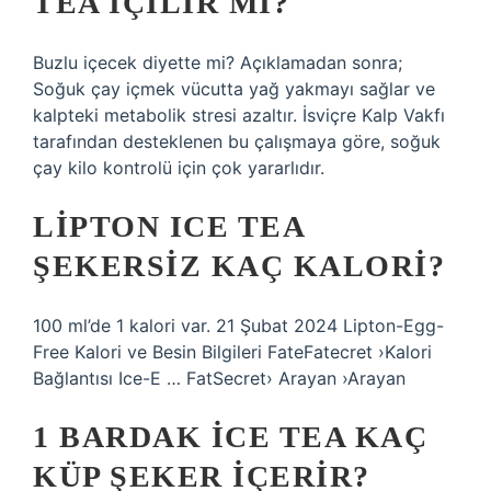
TEA İÇILIR MI?
Buzlu içecek diyette mi? Açıklamadan sonra;
Soğuk çay içmek vücutta yağ yakmayı sağlar ve
kalpteki metabolik stresi azaltır. İsviçre Kalp Vakfı
tarafından desteklenen bu çalışmaya göre, soğuk
çay kilo kontrolü için çok yararlıdır.
LIPTON ICE TEA
ŞEKERSIZ KAÇ KALORI?
100 ml’de 1 kalori var. 21 Şubat 2024 Lipton-Egg-
Free Kalori ve Besin Bilgileri FateFatecret ›Kalori
Bağlantısı Ice-E … FatSecret› Arayan ›Arayan
1 BARDAK ICE TEA KAÇ
KÜP ŞEKER IÇERIR?