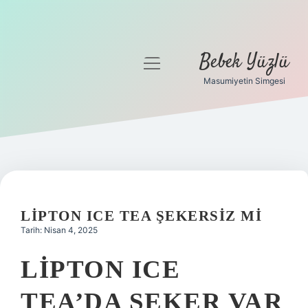
Bebek Yüzlü
menüyü
aç
Masumiyetin Simgesi
Anasayfa
Gizlilik Politikası
Yasal Uyarı
LIPTON ICE TEA ŞEKERSIZ MI
Tarih: Nisan 4, 2025
LIPTON ICE
TEA’DA ŞEKER VAR