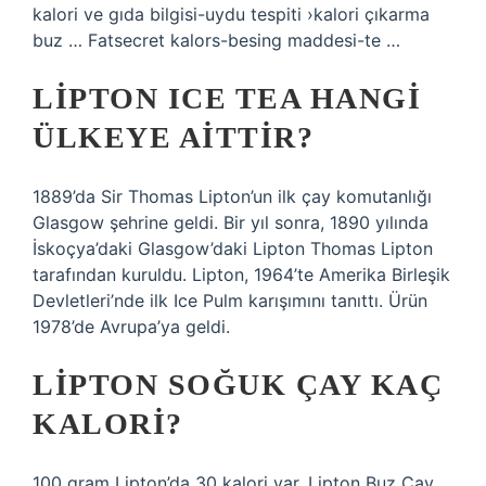
kalori ve gıda bilgisi-uydu tespiti ›kalori çıkarma
buz … Fatsecret kalors-besing maddesi-te …
LIPTON ICE TEA HANGI
ÜLKEYE AITTIR?
1889’da Sir Thomas Lipton’un ilk çay komutanlığı
Glasgow şehrine geldi. Bir yıl sonra, 1890 yılında
İskoçya’daki Glasgow’daki Lipton Thomas Lipton
tarafından kuruldu. Lipton, 1964’te Amerika Birleşik
Devletleri’nde ilk Ice Pulm karışımını tanıttı. Ürün
1978’de Avrupa’ya geldi.
LIPTON SOĞUK ÇAY KAÇ
KALORI?
100 gram Lipton’da 30 kalori var. Lipton Buz Çay