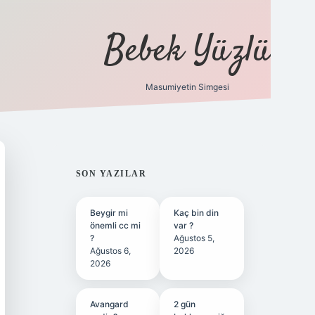
Bebek Yüzlü
Masumiyetin Simgesi
betci
vdcasino güncel giriş
ilbet casino
ilbet yeni giriş
Bete
SIDEBAR
SON YAZILAR
Beygir mi
Kaç bin din
önemli cc mi
var ?
?
Ağustos 5,
Ağustos 6,
2026
2026
Avangard
2 gün