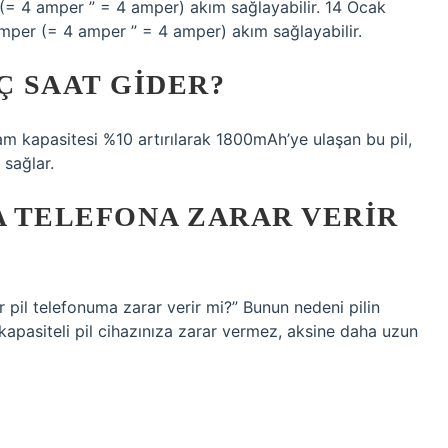
(= 4 amper ” = 4 amper) akım sağlayabilir. 14 Ocak
mper (= 4 amper ” = 4 amper) akım sağlayabilir.
Ç SAAT GIDER?
am kapasitesi %10 artırılarak 1800mAh’ye ulaşan bu pil,
sağlar.
 TELEFONA ZARAR VERIR
r pil telefonuma zarar verir mi?” Bunun nedeni pilin
apasiteli pil cihazınıza zarar vermez, aksine daha uzun