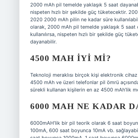
2000 mAh pil temelde yaklaşık 5 saat dayanabi
nispeten hızlı bir şekilde güç tüketecektir. 20
2020 2000 mAh pilin ne kadar süre kullanılabilec
olarak, 2000 mAh pil temelde yaklaşık 5 saat
kullanılırsa, nispeten hızlı bir şekilde güç tük
dayanabilir.
4500 MAH IYI MI?
Teknoloji meraklısı birçok kişi elektronik cih
4500 mAh ve üzeri telefonlar pil ömrü açısında
sürekli kullanan kişilerin en az 4500 mAh’lik m
6000 MAH NE KADAR D
6000mAH’lik bir pil teorik olarak 6 saat bo
100mA, 600 saat boyunca 10mA vb. sağlayabili
saat boyunca 1000mA, 1 saat boyunca 6000m