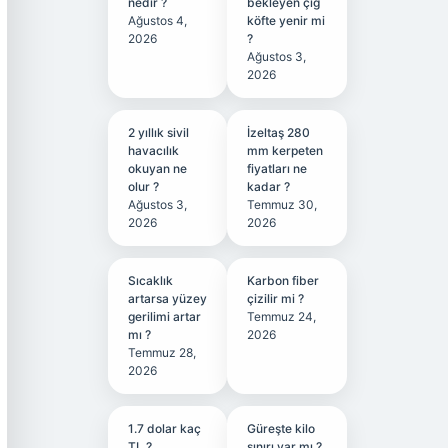
nedir ?
bekleyen çiğ
Ağustos 4,
köfte yenir mi
2026
?
Ağustos 3,
2026
2 yıllık sivil
İzeltaş 280
havacılık
mm kerpeten
okuyan ne
fiyatları ne
olur ?
kadar ?
Ağustos 3,
Temmuz 30,
2026
2026
Sıcaklık
Karbon fiber
artarsa yüzey
çizilir mi ?
gerilimi artar
Temmuz 24,
mı ?
2026
Temmuz 28,
2026
1.7 dolar kaç
Güreşte kilo
TL ?
sınırı var mı ?