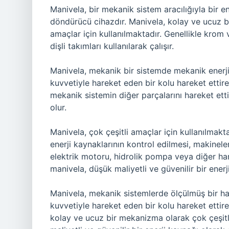
Manivela, bir mekanik sistem aracılığıyla bir 
döndürücü cihazdır. Manivela, kolay ve ucuz bi
amaçlar için kullanılmaktadır. Genellikle krom v
dişli takımları kullanılarak çalışır.
Manivela, mekanik bir sistemde mekanik enerji
kuvvetiyle hareket eden bir kolu hareket ettire
mekanik sistemin diğer parçalarını hareket et
olur.
Manivela, çok çeşitli amaçlar için kullanılmakta
enerji kaynaklarının kontrol edilmesi, makineler
elektrik motoru, hidrolik pompa veya diğer harek
manivela, düşük maliyetli ve güvenilir bir enerj
Manivela, mekanik sistemlerde ölçülmüş bir ha
kuvvetiyle hareket eden bir kolu hareket ettire
kolay ve ucuz bir mekanizma olarak çok çeşitli 