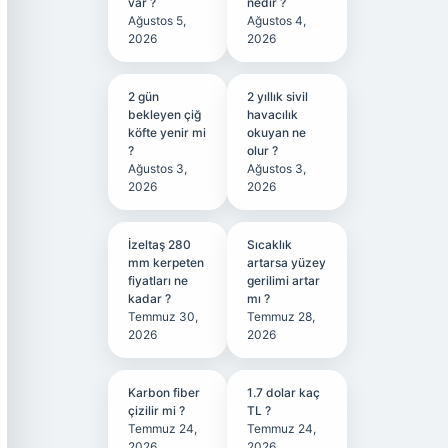
var ?
nedir ?
Ağustos 5,
Ağustos 4,
2026
2026
2 gün
2 yıllık sivil
bekleyen çiğ
havacılık
köfte yenir mi
okuyan ne
?
olur ?
Ağustos 3,
Ağustos 3,
2026
2026
İzeltaş 280
Sıcaklık
mm kerpeten
artarsa yüzey
fiyatları ne
gerilimi artar
kadar ?
mı ?
Temmuz 30,
Temmuz 28,
2026
2026
Karbon fiber
1.7 dolar kaç
çizilir mi ?
TL ?
Temmuz 24,
Temmuz 24,
2026
2026