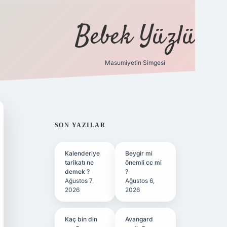
Bebek Yüzlü
Masumiyetin Simgesi
betci
vdcasino güncel giriş
ilbet casino
ilbet yeni giriş
Bete
SIDEBAR
SON YAZILAR
Kalenderiye
Beygir mi
tarikatı ne
önemli cc mi
demek ?
?
Ağustos 7,
Ağustos 6,
2026
2026
Kaç bin din
Avangard