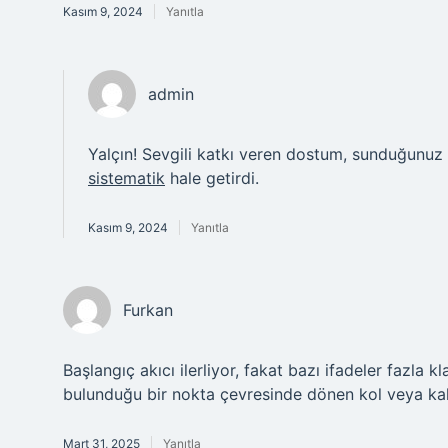
Kasım 9, 2024
Yanıtla
admin
Yalçın! Sevgili katkı veren dostum, sunduğunuz 
sistematik
hale getirdi.
Kasım 9, 2024
Yanıtla
Furkan
Başlangıç akıcı ilerliyor, fakat bazı ifadeler fazla k
bulunduğu bir nokta çevresinde dönen kol veya kald
Mart 31, 2025
Yanıtla