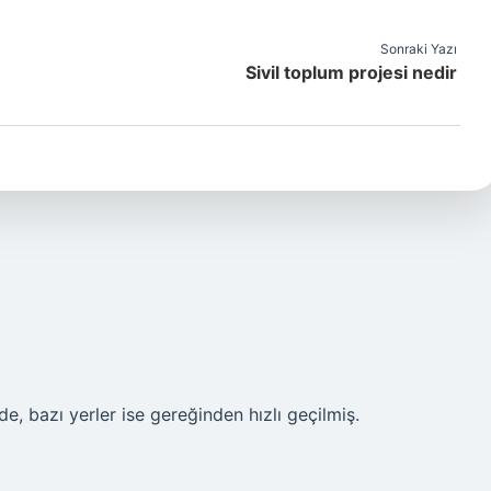
Sonraki Yazı
Sivil toplum projesi nedir
ade, bazı yerler ise gereğinden hızlı geçilmiş.