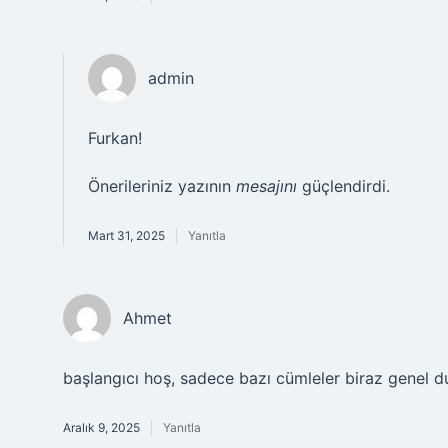
admin
Furkan!
Önerileriniz yazının
mesajını
güçlendirdi.
Mart 31, 2025
Yanıtla
Ahmet
başlangıcı hoş, sadece bazı cümleler biraz genel d
Aralık 9, 2025
Yanıtla