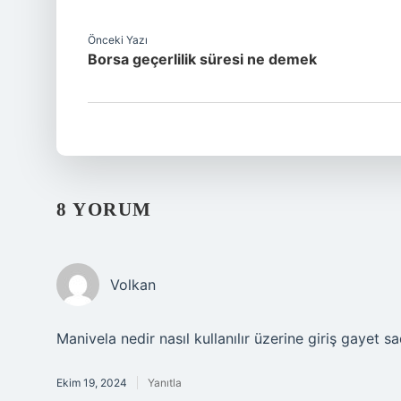
Önceki Yazı
Borsa geçerlilik süresi ne demek
8 YORUM
Volkan
Manivela nedir nasıl kullanılır üzerine giriş gayet s
Ekim 19, 2024
Yanıtla