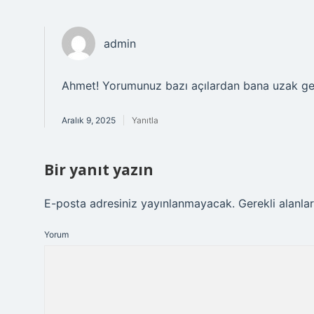
admin
Ahmet! Yorumunuz bazı açılardan bana uzak g
Aralık 9, 2025
Yanıtla
Bir yanıt yazın
E-posta adresiniz yayınlanmayacak.
Gerekli alanla
Yorum