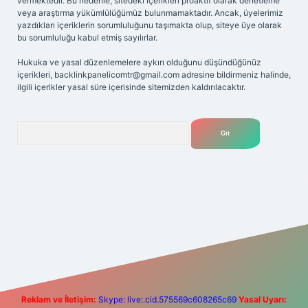
vermektedir. Bu nedenle, sitedeki içerikleri proaktif olarak denetleme
veya araştırma yükümlülüğümüz bulunmamaktadır. Ancak, üyelerimiz
yazdıkları içeriklerin sorumluluğunu taşımakta olup, siteye üye olarak
bu sorumluluğu kabul etmiş sayılırlar.
Hukuka ve yasal düzenlemelere aykırı olduğunu düşündüğünüz
içerikleri,
backlinkpanelicomtr@gmail.com
adresine bildirmeniz halinde,
ilgili içerikler yasal süre içerisinde sitemizden kaldırılacaktır.
Arama
etexper giriş adresi
betexper.xyz
m elexbet
Reklam ve İletişim:
Skype: live:.cid.575569c608265c69
Yasal Uyarı: