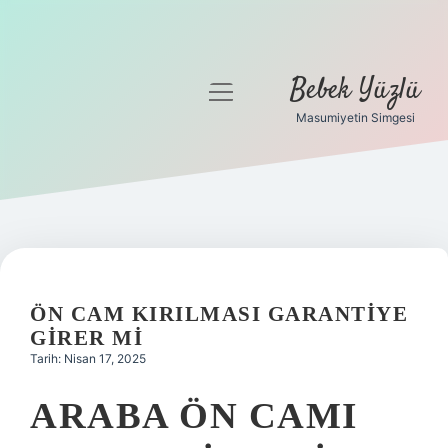
Bebek Yüzlü
menüyü
aç
Masumiyetin Simgesi
Anasayfa
Gizlilik Politikası
Yasal Uyarı
ÖN CAM KIRILMASI GARANTIYE
GIRER MI
Tarih: Nisan 17, 2025
ARABA ÖN CAMI