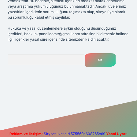
vermektedir. Bu nedenle, sitedeki içerikleri proaktif olarak denetleme
veya araştırma yükümlülüğümüz bulunmamaktadır. Ancak, üyelerimiz
yazdıkları içeriklerin sorumluluğunu taşımakta olup, siteye üye olarak
bu sorumluluğu kabul etmiş sayılırlar.
Hukuka ve yasal düzenlemelere aykırı olduğunu düşündüğünüz
içerikleri,
backlinkpanelicomtr@gmail.com
adresine bildirmeniz halinde,
ilgili içerikler yasal süre içerisinde sitemizden kaldırılacaktır.
Arama
exper giriş adresi
betexper.xyz
m elexbet
Reklam ve İletişim:
Skype: live:.cid.575569c608265c69
Yasal Uyarı: