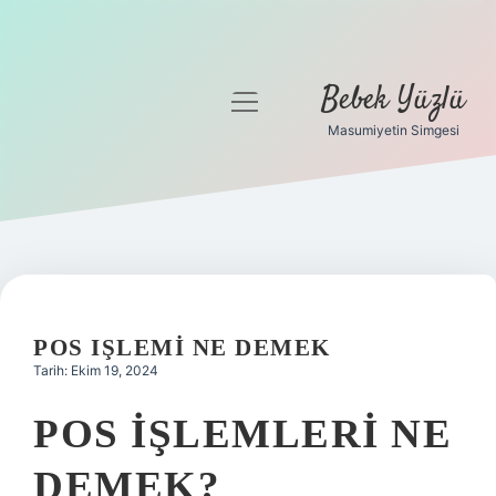
Bebek Yüzlü
menüyü
aç
Masumiyetin Simgesi
Anasayfa
Gizlilik Politikası
Yasal Uyarı
POS IŞLEMI NE DEMEK
Tarih: Ekim 19, 2024
POS IŞLEMLERI NE
DEMEK?