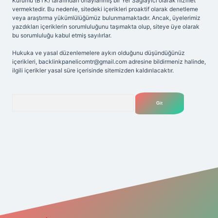
Kurumu (BTK) tarafından onaylanmış bir Yer Sağlayıcı olarak hizmet
vermektedir. Bu nedenle, sitedeki içerikleri proaktif olarak denetleme
veya araştırma yükümlülüğümüz bulunmamaktadır. Ancak, üyelerimiz
yazdıkları içeriklerin sorumluluğunu taşımakta olup, siteye üye olarak
bu sorumluluğu kabul etmiş sayılırlar.
Hukuka ve yasal düzenlemelere aykırı olduğunu düşündüğünüz
içerikleri,
backlinkpanelicomtr@gmail.com
adresine bildirmeniz halinde,
ilgili içerikler yasal süre içerisinde sitemizden kaldırılacaktır.
Arama
r giriş adresi
betexper.xyz
m elexbet