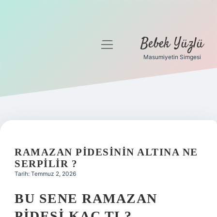
Bebek Yüzlü
menüyü
aç
Masumiyetin Simgesi
Anasayfa
Gizlilik Politikası
Yasal Uyarı
RAMAZAN PIDESININ ALTINA NE
SERPILIR ?
Tarih: Temmuz 2, 2026
BU SENE RAMAZAN
PIDESI KAÇ TL?