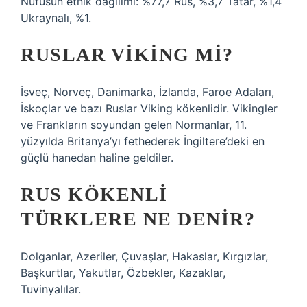
Nüfusun etnik dağılımı: %77,7 Rus, %3,7 Tatar, %1,4
Ukraynalı, %1.
RUSLAR VIKING MI?
İsveç, Norveç, Danimarka, İzlanda, Faroe Adaları,
İskoçlar ve bazı Ruslar Viking kökenlidir. Vikingler
ve Frankların soyundan gelen Normanlar, 11.
yüzyılda Britanya’yı fethederek İngiltere’deki en
güçlü hanedan haline geldiler.
RUS KÖKENLI
TÜRKLERE NE DENIR?
Dolganlar, Azeriler, Çuvaşlar, Hakaslar, Kırgızlar,
Başkurtlar, Yakutlar, Özbekler, Kazaklar,
Tuvinyalılar.