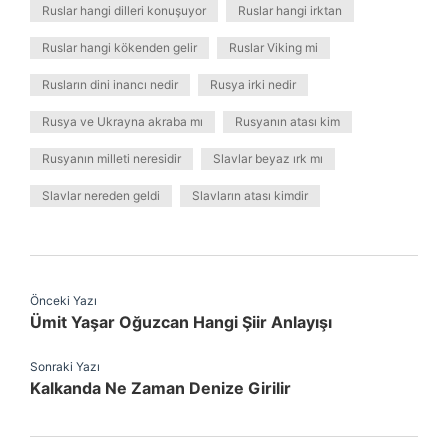
Ruslar hangi dilleri konuşuyor
Ruslar hangi irktan
Ruslar hangi kökenden gelir
Ruslar Viking mi
Rusların dini inancı nedir
Rusya irki nedir
Rusya ve Ukrayna akraba mı
Rusyanın atası kim
Rusyanın milleti neresidir
Slavlar beyaz ırk mı
Slavlar nereden geldi
Slavların atası kimdir
Önceki Yazı
Ümit Yaşar Oğuzcan Hangi Şiir Anlayışı
Sonraki Yazı
Kalkanda Ne Zaman Denize Girilir