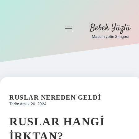
Bebek Yüzlü
menüyü
aç
Masumiyetin Simgesi
Anasayfa
Gizlilik Politikası
Yasal Uyarı
RUSLAR NEREDEN GELDI
Tarih: Aralık 20, 2024
RUSLAR HANGI
IRKTAN?