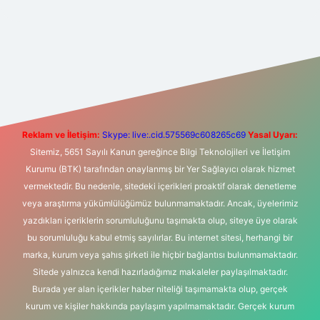
riş
Betexper giriş adresi
betexper.xyz
m elexbet
Reklam ve İletişim:
Skype: live:.cid.575569c608265c69
Yasal Uyarı:
Sitemiz, 5651 Sayılı Kanun gereğince Bilgi Teknolojileri ve İletişim
Kurumu (BTK) tarafından onaylanmış bir Yer Sağlayıcı olarak hizmet
vermektedir. Bu nedenle, sitedeki içerikleri proaktif olarak denetleme
veya araştırma yükümlülüğümüz bulunmamaktadır. Ancak, üyelerimiz
yazdıkları içeriklerin sorumluluğunu taşımakta olup, siteye üye olarak
bu sorumluluğu kabul etmiş sayılırlar. Bu internet sitesi, herhangi bir
marka, kurum veya şahıs şirketi ile hiçbir bağlantısı bulunmamaktadır.
Sitede yalnızca kendi hazırladığımız makaleler paylaşılmaktadır.
Burada yer alan içerikler haber niteliği taşımamakta olup, gerçek
kurum ve kişiler hakkında paylaşım yapılmamaktadır. Gerçek kurum