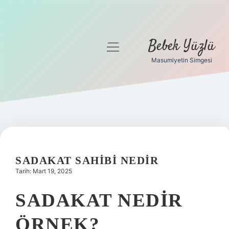
Bebek Yüzlü
menüyü
aç
Masumiyetin Simgesi
Anasayfa
Gizlilik Politikası
Yasal Uyarı
SADAKAT SAHIBI NEDIR
Tarih: Mart 19, 2025
SADAKAT NEDIR
ÖRNEK?