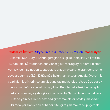
exper giriş adresi
betexper.xyz
m elexbet
Reklam ve İletişim:
Skype: live:.cid.575569c608265c69
Yasal Uyarı:
Sitemiz, 5651 Sayılı Kanun gereğince Bilgi Teknolojileri ve İletişim
Kurumu (BTK) tarafından onaylanmış bir Yer Sağlayıcı olarak hizmet
vermektedir. Bu nedenle, sitedeki içerikleri proaktif olarak denetleme
veya araştırma yükümlülüğümüz bulunmamaktadır. Ancak, üyelerimiz
yazdıkları içeriklerin sorumluluğunu taşımakta olup, siteye üye olarak
bu sorumluluğu kabul etmiş sayılırlar. Bu internet sitesi, herhangi bir
marka, kurum veya şahıs şirketi ile hiçbir bağlantısı bulunmamaktadır.
Sitede yalnızca kendi hazırladığımız makaleler paylaşılmaktadır.
Burada yer alan içerikler haber niteliği taşımamakta olup, gerçek