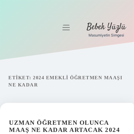
Bebek Yüzlü
menüyü
aç
Masumiyetin Simgesi
Anasayfa
Gizlilik Politikası
Yasal Uyarı
ETIKET:
2024 EMEKLI ÖĞRETMEN MAAŞI
NE KADAR
UZMAN ÖĞRETMEN OLUNCA
MAAŞ NE KADAR ARTACAK 2024