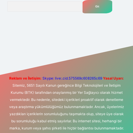
Arama
o
ilbet yeni giriş
Betexper giriş adresi
betexper.xyz
m elexbet
Reklam ve İletişim:
Skype: live:.cid.575569c608265c69
Yasal Uyarı:
Sitemiz, 5651 Sayılı Kanun gereğince Bilgi Teknolojileri ve İletişim
Kurumu (BTK) tarafından onaylanmış bir Yer Sağlayıcı olarak hizmet
vermektedir. Bu nedenle, sitedeki içerikleri proaktif olarak denetleme
veya araştırma yükümlülüğümüz bulunmamaktadır. Ancak, üyelerimiz
yazdıkları içeriklerin sorumluluğunu taşımakta olup, siteye üye olarak
bu sorumluluğu kabul etmiş sayılırlar. Bu internet sitesi, herhangi bir
marka, kurum veya şahıs şirketi ile hiçbir bağlantısı bulunmamaktadır.