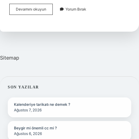
Uzman
Devamını okuyun
Yorum Bırak
Öğretmen
Olunca
Maaş
Ne
Kadar
Artacak
2024
Sitemap
SIDEBAR
SON YAZILAR
Kalenderiye tarikatı ne demek ?
Ağustos 7, 2026
Beygir mi önemli cc mi ?
Ağustos 6, 2026