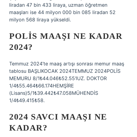
liradan 47 bin 433 liraya, uzman öğretmen
maaşları ise 44 milyon 000 bin 085 liradan 52
milyon 568 liraya yükseldi.
POLIS MAAŞI NE KADAR
2024?
Temmuz 2024’te maaş artışı sonrası memur maaş
tablosu BAŞLIKOCAK 2024TEMMUZ 2024POLİS
MEMURU 8/1₺44.046₺52.551UZ. DOKTOR
1/4₺55.464₺66.174HEMŞİRE
(Lisans)5/1₺39.442₺47.058MÜHENDİS
1/4₺49.415₺58.
2024 SAVCI MAAŞI NE
KADAR?