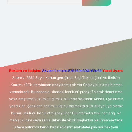
ilbet yeni giriş
Betexper giriş adresi
betexper.xyz
m elexbet
Reklam ve İletişim:
Skype: live:.cid.575569c608265c69
Yasal Uyarı:
Sitemiz, 5651 Sayılı Kanun gereğince Bilgi Teknolojileri ve İletişim
Kurumu (BTK) tarafından onaylanmış bir Yer Sağlayıcı olarak hizmet
vermektedir. Bu nedenle, sitedeki içerikleri proaktif olarak denetleme
veya araştırma yükümlülüğümüz bulunmamaktadır. Ancak, üyelerimiz
yazdıkları içeriklerin sorumluluğunu taşımakta olup, siteye üye olarak
bu sorumluluğu kabul etmiş sayılırlar. Bu internet sitesi, herhangi bir
marka, kurum veya şahıs şirketi ile hiçbir bağlantısı bulunmamaktadır.
Sitede yalnızca kendi hazırladığımız makaleler paylaşılmaktadır.