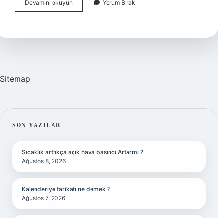
Sabah
Devamını okuyun
Yorum Bırak
Aç
Karnına
Armut
Yenir
Mi
Sitemap
SIDEBAR
SON YAZILAR
Sıcaklık arttıkça açık hava basıncı Artarmı ?
Ağustos 8, 2026
Kalenderiye tarikatı ne demek ?
Ağustos 7, 2026