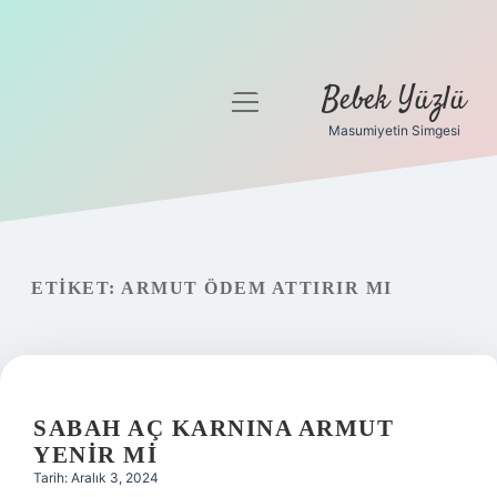
Bebek Yüzlü
menüyü
aç
Masumiyetin Simgesi
Anasayfa
Gizlilik Politikası
Yasal Uyarı
ETIKET:
ARMUT ÖDEM ATTIRIR MI
SABAH AÇ KARNINA ARMUT
YENIR MI
Tarih: Aralık 3, 2024