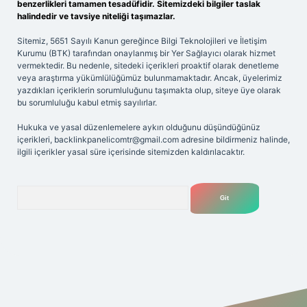
benzerlikleri tamamen tesadüfidir. Sitemizdeki bilgiler taslak
halindedir ve tavsiye niteliği taşımazlar.
Sitemiz, 5651 Sayılı Kanun gereğince Bilgi Teknolojileri ve İletişim
Kurumu (BTK) tarafından onaylanmış bir Yer Sağlayıcı olarak hizmet
vermektedir. Bu nedenle, sitedeki içerikleri proaktif olarak denetleme
veya araştırma yükümlülüğümüz bulunmamaktadır. Ancak, üyelerimiz
yazdıkları içeriklerin sorumluluğunu taşımakta olup, siteye üye olarak
bu sorumluluğu kabul etmiş sayılırlar.
Hukuka ve yasal düzenlemelere aykırı olduğunu düşündüğünüz
içerikleri,
backlinkpanelicomtr@gmail.com
adresine bildirmeniz halinde,
ilgili içerikler yasal süre içerisinde sitemizden kaldırılacaktır.
Arama
texper giriş adresi
betexper.xyz
m elexbet