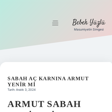
Bebek Yüzlü
menüyü
aç
Masumiyetin Simgesi
Anasayfa
Gizlilik Politikası
Yasal Uyarı
SABAH AÇ KARNINA ARMUT
YENIR MI
Tarih: Aralık 3, 2024
ARMUT SABAH