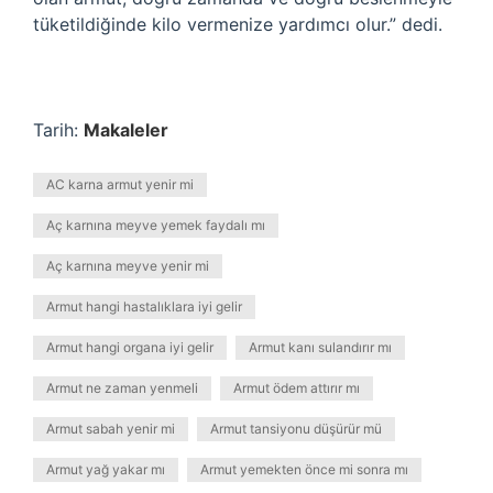
tüketildiğinde kilo vermenize yardımcı olur.” dedi.
Tarih:
Makaleler
AC karna armut yenir mi
Aç karnına meyve yemek faydalı mı
Aç karnına meyve yenir mi
Armut hangi hastalıklara iyi gelir
Armut hangi organa iyi gelir
Armut kanı sulandırır mı
Armut ne zaman yenmeli
Armut ödem attırır mı
Armut sabah yenir mi
Armut tansiyonu düşürür mü
Armut yağ yakar mı
Armut yemekten önce mi sonra mı