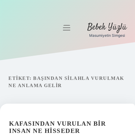
Bebek Yüzlü
menüyü
aç
Masumiyetin Simgesi
Anasayfa
Gizlilik Politikası
Yasal Uyarı
ETIKET:
BAŞINDAN SILAHLA VURULMAK
NE ANLAMA GELIR
KAFASINDAN VURULAN BIR
INSAN NE HISSEDER