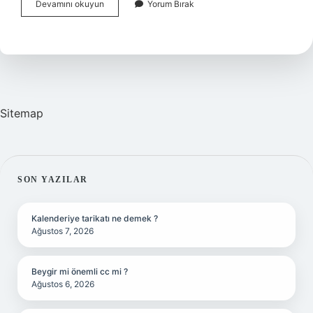
Kafasından
Devamını okuyun
Yorum Bırak
Vurulan
Bir
Insan
Ne
Hisseder
Sitemap
SIDEBAR
SON YAZILAR
Kalenderiye tarikatı ne demek ?
Ağustos 7, 2026
Beygir mi önemli cc mi ?
Ağustos 6, 2026