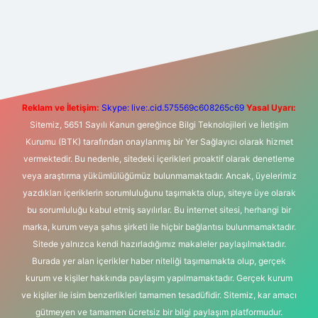
xper giriş adresi
betexper.xyz
m elexbet
Reklam ve İletişim:
Skype: live:.cid.575569c608265c69
Yasal Uyarı:
Sitemiz, 5651 Sayılı Kanun gereğince Bilgi Teknolojileri ve İletişim
Kurumu (BTK) tarafından onaylanmış bir Yer Sağlayıcı olarak hizmet
vermektedir. Bu nedenle, sitedeki içerikleri proaktif olarak denetleme
veya araştırma yükümlülüğümüz bulunmamaktadır. Ancak, üyelerimiz
yazdıkları içeriklerin sorumluluğunu taşımakta olup, siteye üye olarak
bu sorumluluğu kabul etmiş sayılırlar. Bu internet sitesi, herhangi bir
marka, kurum veya şahıs şirketi ile hiçbir bağlantısı bulunmamaktadır.
Sitede yalnızca kendi hazırladığımız makaleler paylaşılmaktadır.
Burada yer alan içerikler haber niteliği taşımamakta olup, gerçek
kurum ve kişiler hakkında paylaşım yapılmamaktadır. Gerçek kurum
ve kişiler ile isim benzerlikleri tamamen tesadüfidir. Sitemiz, kar amacı
gütmeyen ve tamamen ücretsiz bir bilgi paylaşım platformudur.