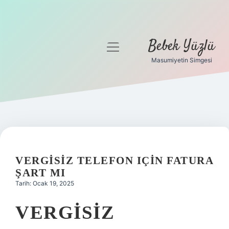
Bebek Yüzlü
menüyü
aç
Masumiyetin Simgesi
Anasayfa
Gizlilik Politikası
Yasal Uyarı
VERGISIZ TELEFON IÇIN FATURA
ŞART MI
Tarih: Ocak 19, 2025
VERGISIZ