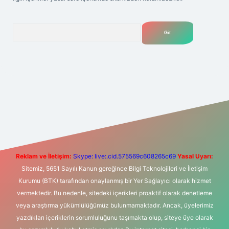
Arama
ino
ilbet yeni giriş
Betexper giriş adresi
betexper.xyz
m elexbe
Reklam ve İletişim:
Skype: live:.cid.575569c608265c69
Yasal Uyarı:
Sitemiz, 5651 Sayılı Kanun gereğince Bilgi Teknolojileri ve İletişim
Kurumu (BTK) tarafından onaylanmış bir Yer Sağlayıcı olarak hizmet
vermektedir. Bu nedenle, sitedeki içerikleri proaktif olarak denetleme
veya araştırma yükümlülüğümüz bulunmamaktadır. Ancak, üyelerimiz
yazdıkları içeriklerin sorumluluğunu taşımakta olup, siteye üye olarak