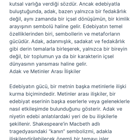
kutsal varlığa verdiği sözdür. Ancak edebiyatla
buluştuğunda, adak, bazen yalnızca bir fedakârlık
değil, aynı zamanda bir içsel dönüşümün, bir kimlik
arayışının sembolü haline gelir. Edebiyatın temel
özelliklerinden biri, sembollerin ve metaforların
gücüdür. Adak, adanmışlık, sadakat ve fedakârlık
gibi derin temalarla birleşerek, yalnızca bir bireyin
değil, bir toplumun ya da bir karakterin içsel
dünyasının yansıması haline gelir.
Adak ve Metinler Arası İlişkiler
Edebiyatın gücü, bir metnin başka metinlerle ilişki
kurma biçimindedir. Metinler arası ilişkiler, bir
edebiyat eserinin başka eserlerle veya geleneklerle
nasıl etkileşimde bulunduğunu gösterir. Adak ve
niyetin edebi anlatılardaki yeri de bu ilişkilerle
şekillenir. Shakespeare’in Macbeth adlı
tragedyasındaki “kanın” sembolizmi, adakla
ilişkilendirilebilecek önemli bir temayı işler.