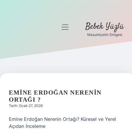
Bebek Yüzlü
menüyü
aç
Masumiyetin Simgesi
Anasayfa
Gizlilik Politikası
Yasal Uyarı
EMINE ERDOĞAN NERENIN
ORTAĞI ?
Tarih: Ocak 27, 2026
Emine Erdoğan Nerenin Ortağı? Küresel ve Yerel
Açıdan İnceleme