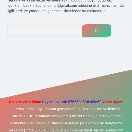
Hukuka ve yasal düzenlemelere aykırı olduğunu düşündüğünüz
içerikleri,
backlinkpanelicomtr@gmail.com
adresine bildirmeniz halinde,
ilgili içerikler yasal süre içerisinde sitemizden kaldırılacaktır.
Arama
riş
Betexper giriş adresi
betexper.xyz
m elexbet
Reklam ve İletişim:
Skype: live:.cid.575569c608265c69
Yasal Uyarı:
Sitemiz, 5651 Sayılı Kanun gereğince Bilgi Teknolojileri ve İletişim
Kurumu (BTK) tarafından onaylanmış bir Yer Sağlayıcı olarak hizmet
vermektedir. Bu nedenle, sitedeki içerikleri proaktif olarak denetleme
veya araştırma yükümlülüğümüz bulunmamaktadır. Ancak, üyelerimiz